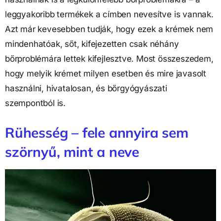
leggyakoribb termékek a címben nevesítve is vannak.
Azt már kevesebben tudják, hogy ezek a krémek nem
mindenhatóak, sőt, kifejezetten csak néhány
bőrproblémára lettek kifejlesztve. Most összeszedem,
hogy melyik krémet milyen esetben és mire javasolt
használni, hivatalosan, és bőrgyógyászati
szempontból is.
Rühesség – fele annyira sem
szörnyű, mint a neve