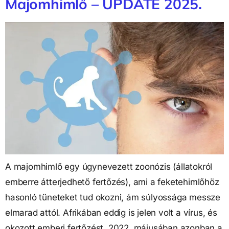
Majomhimlő – UPDATE 2025.
A majomhimlő egy úgynevezett zoonózis (állatokról
emberre átterjedhető fertőzés), ami a feketehimlőhöz
hasonló tüneteket tud okozni, ám súlyossága messze
elmarad attól. Afrikában eddig is jelen volt a vírus, és
okozott emberi fertőzést, 2022. májusában azonban a