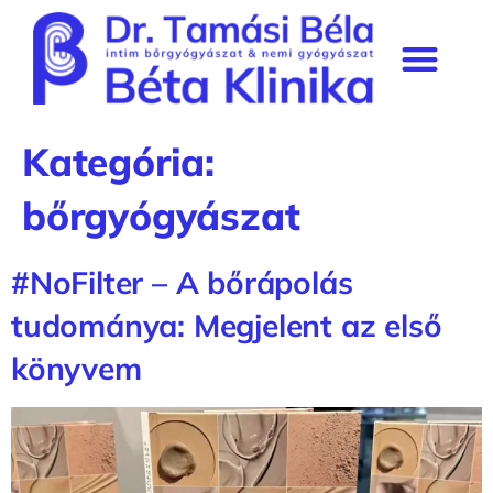
Béta Klinika rendelő
Szakmai munkásság & média
Prémium tagság
Kategória:
bőrgyógyászat
#NoFilter – A bőrápolás
tudománya: Megjelent az első
könyvem