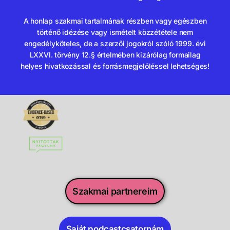
A honlap szakmai tartalmának részben vagy egészben
történő idézése vagy ismételt közzététele nem
engedélyköteles, de a szerzői jogokról szóló 1999. évi
LXXVI. törvény 12.§ értelmében kizárólag formailag
helyes hivatkozással és forrásmegjelöléssel lehetséges!
Szakmai partnereim
Saját podcastcsatornám