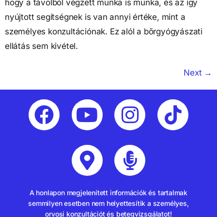
hogy a távolból végzett munka is munka, és az így
nyújtott segítségnek is van annyi értéke, mint a
személyes konzultációnak. Ez alól a bőrgyógyászati
ellátás sem kivétel.
Next
→
A honlapon megjelenített információk és tartalmak
semmilyen esetben nem helyettesítik a személyes,
orvosi konzultációt és betegvizsgálatot!