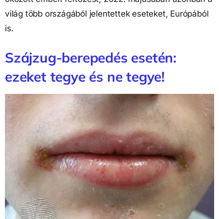
világ több országából jelentettek eseteket, Európából
is.
Szájzug-berepedés esetén:
ezeket tegye és ne tegye!