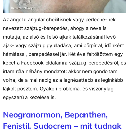
Az angolul angular cheilitisnek vagy perlèche-nek
nevezett szájzug-berepedés, ahogy a neve is
mutatja, az alsó és felső ajkak találkozásánál levő
ajak- vagy szájzug gyulladása, ami bőrpírral, időnként
hámlással, berepedéssel jár. Két éve feltöltöttem egy
képet a Facebook-oldalamra szájzug-berepedésről, és
írtam róla néhány mondatot: akkor nem gondoltam
volna, de a mai napig ez a legnézettebb és leginkább
lájkolt posztom. Gyakori probléma, és viszonylag
egyszerű a kezelése is.
Neogranormon, Bepanthen,
Fenistil, Sudocrem – mit tudnak