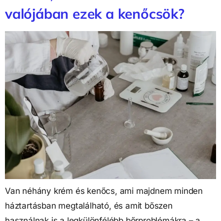
valójában ezek a kenőcsök?
Van néhány krém és kenőcs, ami majdnem minden
háztartásban megtalálható, és amit bőszen
használnak is a legkülönfélébb bőrproblémákra – a