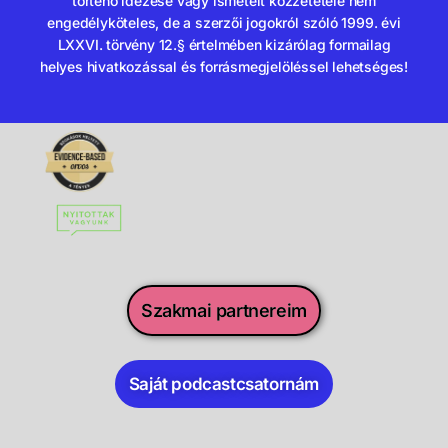
történő idézése vagy ismételt közzététele nem
engedélyköteles, de a szerzői jogokról szóló 1999. évi
LXXVI. törvény 12.§ értelmében kizárólag formailag
helyes hivatkozással és forrásmegjelöléssel lehetséges!
Szakmai partnereim
Saját podcastcsatornám