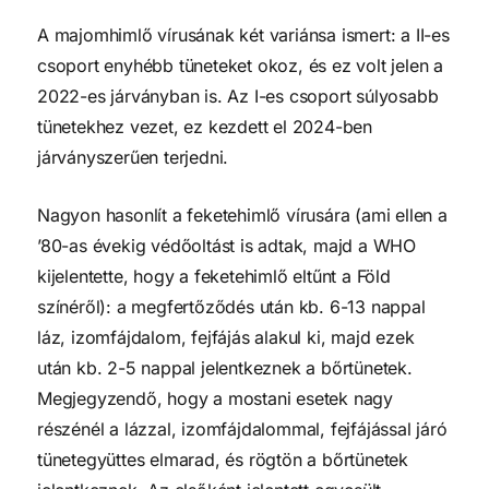
A majomhimlő vírusának két variánsa ismert: a II-es
csoport enyhébb tüneteket okoz, és ez volt jelen a
2022-es járványban is. Az I-es csoport súlyosabb
tünetekhez vezet, ez kezdett el 2024-ben
járványszerűen terjedni.
Nagyon hasonlít a feketehimlő vírusára (ami ellen a
’80-as évekig védőoltást is adtak, majd a WHO
kijelentette, hogy a feketehimlő eltűnt a Föld
színéről): a megfertőződés után kb. 6-13 nappal
láz, izomfájdalom, fejfájás alakul ki, majd ezek
után kb. 2-5 nappal jelentkeznek a bőrtünetek.
Megjegyzendő, hogy a mostani esetek nagy
részénél a lázzal, izomfájdalommal, fejfájással járó
tünetegyüttes elmarad, és rögtön a bőrtünetek