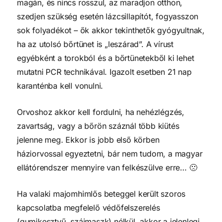
magán, és nincs rosszul, az maradjon otthon,
szedjen szükség esetén lázcsillapítót, fogyasszon
sok folyadékot – ők akkor tekinthetők gyógyultnak,
ha az utolsó bőrtünet is „leszárad”. A vírust
egyébként a torokból és a bőrtünetekből ki lehet
mutatni PCR technikával. Igazolt esetben 21 nap
karanténba kell vonulni.
Orvoshoz akkor kell fordulni, ha nehézlégzés,
zavartság, vagy a bőrön száznál több kiütés
jelenne meg. Ekkor is jobb első körben
háziorvossal egyeztetni, bár nem tudom, a magyar
ellátórendszer mennyire van felkészülve erre… 🙁
Ha valaki majomhimlős beteggel került szoros
kapcsolatba megfelelő védőfelszerelés
(gumikesztyű, szájmaszk) nélkül, akkor a jelenlegi