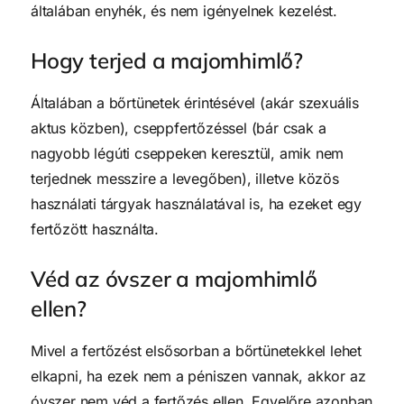
általában enyhék, és nem igényelnek kezelést.
Hogy terjed a majomhimlő?
Általában a bőrtünetek érintésével (akár szexuális
aktus közben), cseppfertőzéssel (bár csak a
nagyobb légúti cseppeken keresztül, amik nem
terjednek messzire a levegőben), illetve közös
használati tárgyak használatával is, ha ezeket egy
fertőzött használta.
Véd az óvszer a majomhimlő
ellen?
Mivel a fertőzést elsősorban a bőrtünetekkel lehet
elkapni, ha ezek nem a péniszen vannak, akkor az
óvszer nem véd a fertőzés ellen. Egyelőre azonban