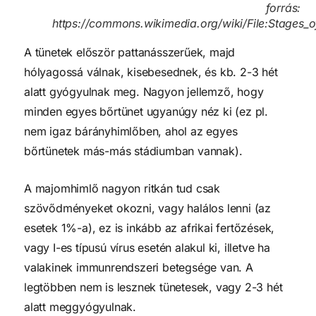
forrás:
https://commons.wikimedia.org/wiki/File:Stages
A tünetek először pattanásszerűek, majd
hólyagossá válnak, kisebesednek, és kb. 2-3 hét
alatt gyógyulnak meg. Nagyon jellemző, hogy
minden egyes bőrtünet ugyanúgy néz ki (ez pl.
nem igaz bárányhimlőben, ahol az egyes
bőrtünetek más-más stádiumban vannak).
A majomhimlő nagyon ritkán tud csak
szövődményeket okozni, vagy halálos lenni (az
esetek 1%-a), ez is inkább az afrikai fertőzések,
vagy I-es típusú vírus esetén alakul ki, illetve ha
valakinek immunrendszeri betegsége van. A
legtöbben nem is lesznek tünetesek, vagy 2-3 hét
alatt meggyógyulnak.