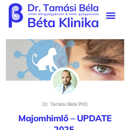
Béta Klinika rendelő
Szakmai munkásság & média
Prémium tagság
Dr. Tamási Béla PhD
Majomhimlő – UPDATE
2025.