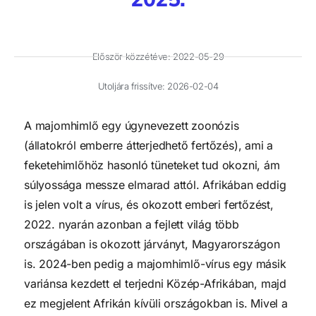
Először közzétéve:
2022-05-29
Utoljára frissítve: 2026-02-04
A majomhimlő egy úgynevezett zoonózis
(állatokról emberre átterjedhető fertőzés), ami a
feketehimlőhöz hasonló tüneteket tud okozni, ám
súlyossága messze elmarad attól. Afrikában eddig
is jelen volt a vírus, és okozott emberi fertőzést,
2022. nyarán azonban a fejlett világ több
országában is okozott járványt, Magyarországon
is. 2024-ben pedig a majomhimlő-vírus egy másik
variánsa kezdett el terjedni Közép-Afrikában, majd
ez megjelent Afrikán kívüli országokban is. Mivel a