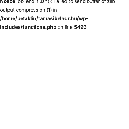
Notice
: ob_end_flush(): Failed to send buffer of zlib
output compression (1) in
/home/betaklin/tamasibeladr.hu/wp-
includes/functions.php
on line
5493