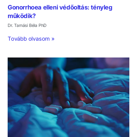
Gonorrhoea elleni védőoltás: tényleg
működik?
Dr. Tamási Béla PhD
Tovább olvasom »