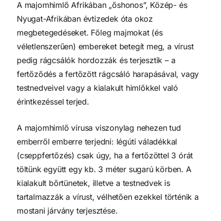
A majomhimlő Afrikában „őshonos”, Közép- és
Nyugat-Afrikában évtizedek óta okoz
megbetegedéseket. Főleg majmokat (és
véletlenszerűen) embereket betegít meg, a vírust
pedig rágcsálók hordozzák és terjesztik – a
fertőződés a fertőzött rágcsáló harapásával, vagy
testnedveivel vagy a kialakult himlőkkel való
érintkezéssel terjed.
A majomhimlő vírusa viszonylag nehezen tud
emberről emberre terjedni: légúti váladékkal
(cseppfertőzés) csak úgy, ha a fertőzöttel 3 órát
töltünk együtt egy kb. 3 méter sugarú körben. A
kialakult bőrtünetek, illetve a testnedvek is
tartalmazzák a vírust, vélhetően ezekkel történik a
mostani járvány terjesztése.