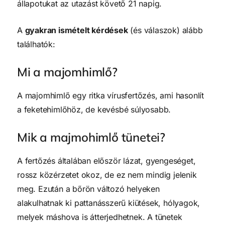
állapotukat az utazást követő 21 napig.
A
gyakran ismételt kérdések
(és válaszok) alább
találhatók:
Mi a majomhimlő?
A majomhimlő egy ritka vírusfertőzés, ami hasonlít
a feketehimlőhöz, de kevésbé súlyosabb.
Mik a majmohimlő tünetei?
A fertőzés általában először lázat, gyengeséget,
rossz közérzetet okoz, de ez nem mindig jelenik
meg. Ezután a bőrön változó helyeken
alakulhatnak ki pattanásszerű kiütések, hólyagok,
melyek máshova is átterjedhetnek. A tünetek