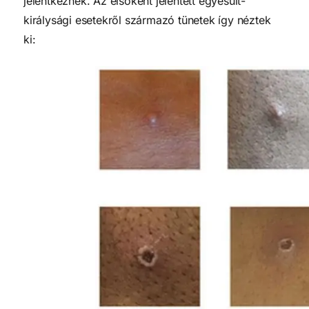
jelentkeznek. Az elsőként jelentett egyesült-
királysági esetekről származó tünetek így néztek
ki: