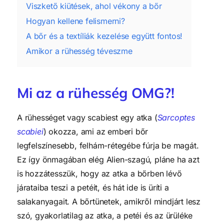
Viszkető kiütések, ahol vékony a bőr
Hogyan kellene felismerni?
A bőr és a textíliák kezelése együtt fontos!
Amikor a rühesség téveszme
Mi az a rühesség OMG?!
A rühességet vagy scabiest egy atka (
Sarcoptes
scabiei
) okozza, ami az emberi bőr
legfelszínesebb, felhám-rétegébe fúrja be magát.
Ez így önmagában elég Alien-szagú, pláne ha azt
is hozzátesszük, hogy az atka a bőrben lévő
járataiba teszi a petéit, és hát ide is üríti a
salakanyagait. A bőrtünetek, amikről mindjárt lesz
szó, gyakorlatilag az atka, a petéi és az ürüléke