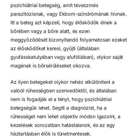
pszichiátriai betegség, amit téveszmés
parazitózisnak, vagy Ekbom-szindrómának hívnak.
Itt a beteg azt képzeli, hogy élősködők élnek a
bőrében vagy a bőre alatt, és ezen
meggyőződését bizonyítandó folyamatosan ezeket
az élősködőket keresi, gyűjti (általában
gyufásskatulyában vagy alufóliában), olykor saját
magának is bőrsérüléseket okozva.
Az ilyen betegeket olykor nehéz elkülöníteni a
valódi rühességben szenvedőktől, és általában
nem is fogadják el a tényt, hogy pszichiátriai
betegségük lehet. Segíti a diagnózist, ha a
rühességet nem lehet objektív módon igazolni, a
kezelések sorozatban hatástalanok, és az egy
háztartásban élők is tünetmentesek.