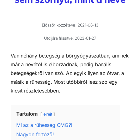
Először közzétéve:
2021-06-13
Utoljára frissítve: 2023-01-27
Van néhány betegség a bőrgyógyászatban, aminek
már a nevétől is elborzadnak, pedig banális
betegségekről van szó. Az egyik ilyen az ótvar, a
másik a rühesség. Most utóbbiról lesz szó egy
kicsit részletesebben.
Tartalom
elrejt
Mi az a rühesség OMG?!
Nagyon fertőző!