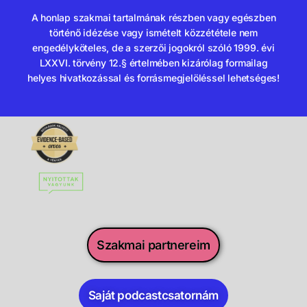
A honlap szakmai tartalmának részben vagy egészben
történő idézése vagy ismételt közzététele nem
engedélyköteles, de a szerzői jogokról szóló 1999. évi
LXXVI. törvény 12.§ értelmében kizárólag formailag
helyes hivatkozással és forrásmegjelöléssel lehetséges!
Szakmai partnereim
Saját podcastcsatornám