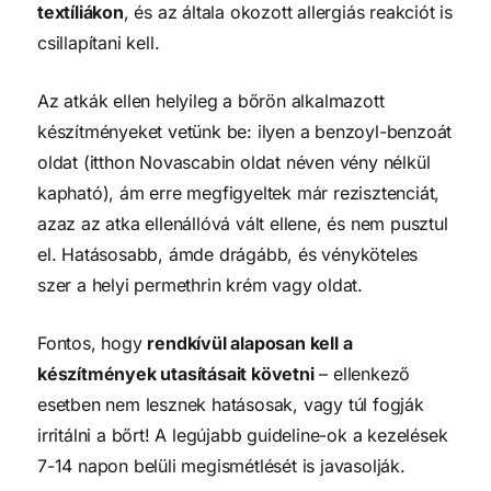
textíliákon
, és az általa okozott allergiás reakciót is
csillapítani kell.
Az atkák ellen helyileg a bőrön alkalmazott
készítményeket vetünk be: ilyen a benzoyl-benzoát
oldat (itthon Novascabin oldat néven vény nélkül
kapható), ám erre megfigyeltek már rezisztenciát,
azaz az atka ellenállóvá vált ellene, és nem pusztul
el. Hatásosabb, ámde drágább, és vényköteles
szer a helyi permethrin krém vagy oldat.
Fontos, hogy
rendkívül alaposan kell a
készítmények utasításait követni
– ellenkező
esetben nem lesznek hatásosak, vagy túl fogják
irritálni a bőrt! A legújabb guideline-ok a kezelések
7-14 napon belüli megismétlését is javasolják.