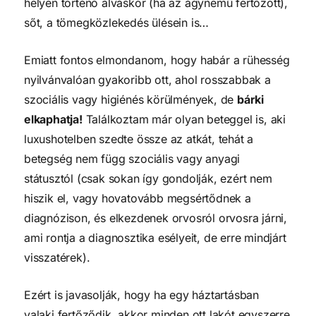
helyen történő alváskor (ha az ágynemű fertőzött),
sőt, a tömegközlekedés ülésein is…
Emiatt fontos elmondanom, hogy habár a rühesség
nyilvánvalóan gyakoribb ott, ahol rosszabbak a
szociális vagy higiénés körülmények, de
bárki
elkaphatja!
Találkoztam már olyan beteggel is, aki
luxushotelben szedte össze az atkát, tehát a
betegség nem függ szociális vagy anyagi
státusztól (csak sokan így gondolják, ezért nem
hiszik el, vagy hovatovább megsértődnek a
diagnózison, és elkezdenek orvosról orvosra járni,
ami rontja a diagnosztika esélyeit, de erre mindjárt
visszatérek).
Ezért is javasolják, hogy ha egy háztartásban
valaki fertőződik, akkor minden ott lakót egyszerre