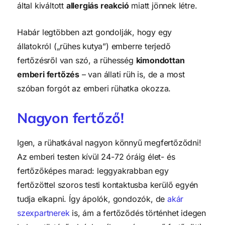
által kiváltott
allergiás reakció
miatt jönnek létre.
Habár legtöbben azt gondolják, hogy egy
állatokról („rühes kutya”) emberre terjedő
fertőzésről van szó, a rühesség
kimondottan
emberi fertőzés
– van állati rüh is, de a most
szóban forgót az emberi rühatka okozza.
Nagyon fertőző!
Igen, a rühatkával nagyon könnyű megfertőződni!
Az emberi testen kívül 24-72 óráig élet- és
fertőzőképes marad: leggyakrabban egy
fertőzöttel szoros testi kontaktusba kerülő egyén
tudja elkapni. Így ápolók, gondozók, de
akár
szexpartnerek
is, ám a fertőződés történhet idegen