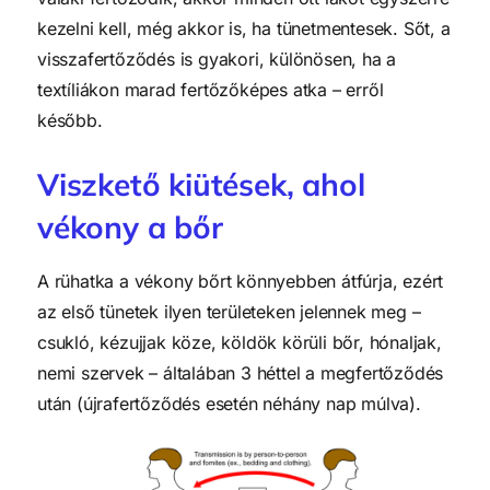
kezelni kell, még akkor is, ha tünetmentesek. Sőt, a
visszafertőződés is gyakori, különösen, ha a
textíliákon marad fertőzőképes atka – erről
később.
Viszkető kiütések, ahol
vékony a bőr
A rühatka a vékony bőrt könnyebben átfúrja, ezért
az első tünetek ilyen területeken jelennek meg –
csukló, kézujjak köze, köldök körüli bőr, hónaljak,
nemi szervek – általában 3 héttel a megfertőződés
után (újrafertőződés esetén néhány nap múlva).