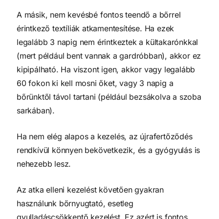
A másik, nem kevésbé fontos teendő a bőrrel
érintkező textíliák atkamentesítése. Ha ezek
legalább 3 napig nem érintkeztek a kültakarónkkal
(mert például bent vannak a gardróbban), akkor ez
kipipálható. Ha viszont igen, akkor vagy legalább
60 fokon ki kell mosni őket, vagy 3 napig a
bőrünktől távol tartani (például bezsákolva a szoba
sarkában).
Ha nem elég alapos a kezelés, az újrafertőződés
rendkívül könnyen bekövetkezik, és a gyógyulás is
nehezebb lesz.
Az atka elleni kezelést követően gyakran
használunk bőrnyugtató, esetleg
gyulladáscsökkentő kezelést. Ez azért is fontos,