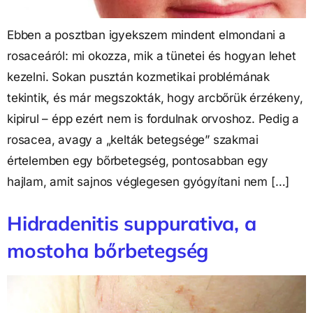
Ebben a posztban igyekszem mindent elmondani a
rosaceáról: mi okozza, mik a tünetei és hogyan lehet
kezelni. Sokan pusztán kozmetikai problémának
tekintik, és már megszokták, hogy arcbőrük érzékeny,
kipirul – épp ezért nem is fordulnak orvoshoz. Pedig a
rosacea, avagy a „kelták betegsége” szakmai
értelemben egy bőrbetegség, pontosabban egy
hajlam, amit sajnos véglegesen gyógyítani nem […]
Hidradenitis suppurativa, a
mostoha bőrbetegség