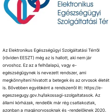
Az Elektronikus Egészségügyi Szolgáltatási Térről
(röviden EESZT) még az is hallott, aki nem jár
orvoshoz. Ez az a felhőalapú, vagy e-
egészségügynek is nevezett rendszer, ami
megkönnyíteni hivatott a betegek és az orvosok életét
is. Bővebben egyébként a rendszerről itt: https://e-
egeszsegugy.gov.hu/lakossagi-szolgaltatasok. Az
állami kórházak, rendelők már rég csatlakoztak,
azonban a magánorvosoknak és -rendelőknek 2020.