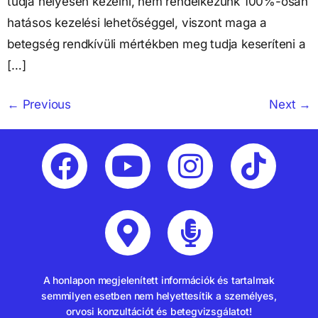
tudja helyesen kezelni, nem rendelkezünk 100%-osan
hatásos kezelési lehetőséggel, viszont maga a
betegség rendkívüli mértékben meg tudja keseríteni a
[…]
←
Previous
Next
→
A honlapon megjelenített információk és tartalmak
semmilyen esetben nem helyettesítik a személyes,
orvosi konzultációt és betegvizsgálatot!