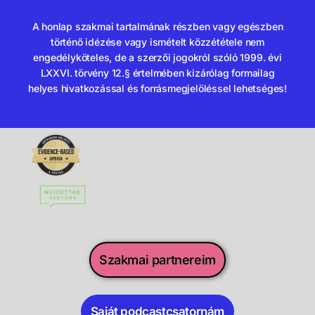
A honlap szakmai tartalmának részben vagy egészben
történő idézése vagy ismételt közzététele nem
engedélyköteles, de a szerzői jogokról szóló 1999. évi
LXXVI. törvény 12.§ értelmében kizárólag formailag
helyes hivatkozással és forrásmegjelöléssel lehetséges!
Szakmai partnereim
Saját podcastcsatornám