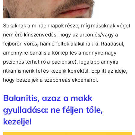
Sokaknak a mindennapok része, míg másoknak véget 
nem érő kínszenvedés, hogy az arcon és/vagy a 
fejbőrön vörös, hámló foltok alakulnak ki. Ráadásul, 
amennyire banális a kórkép (és amennyire nagy 
pszichés terhet ró a páciensre), legalább annyira 
ritkán ismerik fel és kezelik korrektül. Épp itt az ideje, 
hogy beszéljek a szeborreás ekcémáról.
Balanitis, azaz a makk
gyulladása: ne féljen tőle,
kezelje!