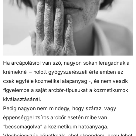
Ha arcápolásról van szó, nagyon sokan leragadnak a
krémeknél – holott gyógyszerészeti értelemben ez
csak egyféle kozmetikai alapanyag -, és nem veszik
figyelembe a saját arcbőr-típusukat a kozmetikumok
kiválasztásánál.
Pedig nagyon nem mindegy, hogy száraz, vagy
éppenséggel zsíros arcbőr esetén mibe van
“becsomagolva” a kozmetikum hatóanyaga.
Vlogbejegyzés következik, ahol elmondom, hogy lehet