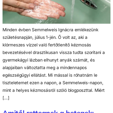
Minden évben Semmelweis Ignácra emlékezünk
születésnapján, július 1-jén. Ő volt az, aki a
klórmeszes vízzel való fertőtlenítő kézmosás
bevezetésével drasztikusan vissza tudta szorítani a
gyermekágyi lázban elhunyt anyák számát, és
alapjaiban változtatta meg a mindennapos
egészségügyi ellátást. Mi mással is róhatnám le
tiszteletemet ezen a napon, a Semmelweis-napon,
mint a helyes kézmosásról szóló blogposzttal. Miért
[…]
Amitől rettegnek a betegek: