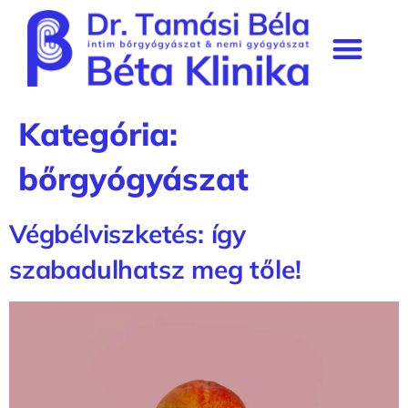
Béta Klinika rendelő
Szakmai munkásság & média
Prémium tagság
Kategória:
bőrgyógyászat
Végbélviszketés: így
szabadulhatsz meg tőle!