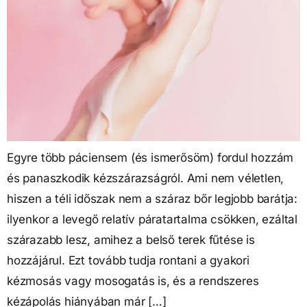
Egyre több páciensem (és ismerősöm) fordul hozzám
és panaszkodik kézszárazságról. Ami nem véletlen,
hiszen a téli időszak nem a száraz bőr legjobb barátja:
ilyenkor a levegő relatív páratartalma csökken, ezáltal
szárazabb lesz, amihez a belső terek fűtése is
hozzájárul. Ezt tovább tudja rontani a gyakori
kézmosás vagy mosogatás is, és a rendszeres
kézápolás hiányában már […]