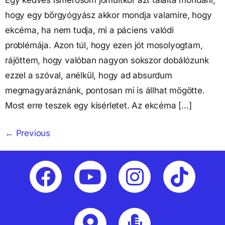
Egy kedves ismerősöm jómúltkor azt találta mondani,
hogy egy bőrgyógyász akkor mondja valamire, hogy
ekcéma, ha nem tudja, mi a páciens valódi
problémája. Azon túl, hogy ezen jót mosolyogtam,
rájöttem, hogy valóban nagyon sokszor dobálózunk
ezzel a szóval, anélkül, hogy ad absurdum
megmagyaráznánk, pontosan mi is állhat mögötte.
Most erre teszek egy kísérletet. Az ekcéma […]
←
Previous