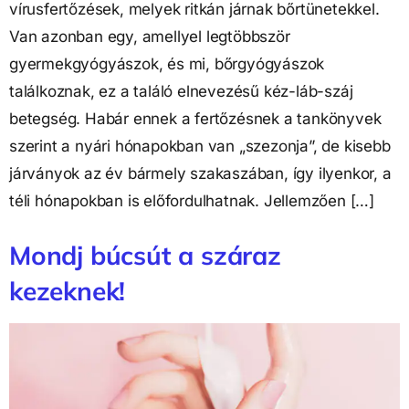
vírusfertőzések, melyek ritkán járnak bőrtünetekkel.
Van azonban egy, amellyel legtöbbször
gyermekgyógyászok, és mi, bőrgyógyászok
találkoznak, ez a találó elnevezésű kéz-láb-száj
betegség. Habár ennek a fertőzésnek a tankönyvek
szerint a nyári hónapokban van „szezonja”, de kisebb
járványok az év bármely szakaszában, így ilyenkor, a
téli hónapokban is előfordulhatnak. Jellemzően […]
Mondj búcsút a száraz
kezeknek!