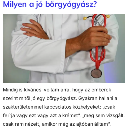
Milyen a jó bőrgyógyász?
Mindig is kíváncsi voltam arra, hogy az emberek
szerint mitől jó egy bőrgyógyász. Gyakran hallani a
szakterületemmel kapcsolatos közhelyeket: „csak
felírja vagy ezt vagy azt a krémet”, „meg sem vizsgált,
csak rám nézett, amikor még az ajtóban álltam”,