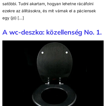
satöbbi. Tudni akartam, hogyan lehetne rácáfolni
ezekre az állításokra, és mit várnak el a páciensek
egy (jó) […]
A wc-deszka: közellenség No. 1.