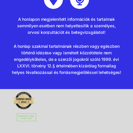
A honlapon megjelenített információk és tartalmak
semmilyen esetben nem helyettesítik a személyes,
orvosi konzultációt és betegvizsgálatot!
A honlap szakmai tartalmának részben vagy egészben
történő idézése vagy ismételt közzététele nem
engedélyköteles, de a szerzői jogokról szóló 1999. évi
LXXVI. törvény 12.§ értelmében kizárólag formailag
helyes hivatkozással és forrásmegjelöléssel lehetséges!