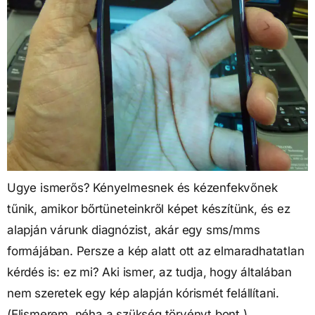
Ugye ismerős? Kényelmesnek és kézenfekvőnek
tűnik, amikor bőrtüneteinkről képet készítünk, és ez
alapján várunk diagnózist, akár egy sms/mms
formájában. Persze a kép alatt ott az elmaradhatatlan
kérdés is: ez mi? Aki ismer, az tudja, hogy általában
nem szeretek egy kép alapján kórismét felállítani.
(Elismerem, néha a szükség törvényt bont.)