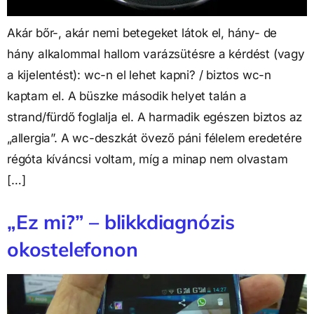
Akár bőr-, akár nemi betegeket látok el, hány- de
hány alkalommal hallom varázsütésre a kérdést (vagy
a kijelentést): wc-n el lehet kapni? / biztos wc-n
kaptam el. A büszke második helyet talán a
strand/fürdő foglalja el. A harmadik egészen biztos az
„allergia”. A wc-deszkát övező páni félelem eredetére
régóta kíváncsi voltam, míg a minap nem olvastam
[…]
„Ez mi?” – blikkdiagnózis
okostelefonon