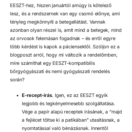
EESZT-hez, hiszen januártól amúgy is kötelező 
lesz, és a rendszernek van egy csomó előnye, ami 
tényleg megkönnyíti a betegellátást. Vannak 
azonban olyan részei is, amit mind a betegek, mind 
az orvosok felemásan fogadnak – és erről egyre 
több kérdést is kapok a páciensektől. Szóljon ez a 
blogposzt arról, hogy mi változik a rendelőmben, 
mire számíthat egy EESZT-kompatibilis 
bőrgyógyászati és nemi gyógyászati rendelés 
során?
E-recept-írás
. Igen, ez az EESZT egyik 
legjobb és legkényelmesebb szolgáltatása. 
Vége a papír alapú receptek írásának, a “majd 
a fejlécet töltse ki a patikában” utasításnak, a 
nyomtatással való bénázásnak. Innentől 