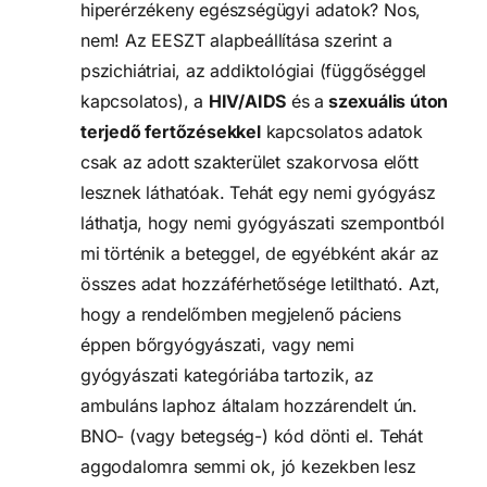
hiperérzékeny egészségügyi adatok? Nos, 
nem! Az EESZT alapbeállítása szerint a 
pszichiátriai, az addiktológiai (függőséggel 
kapcsolatos), a 
HIV/AIDS
 és a
 szexuális úton 
terjedő fertőzésekkel
 kapcsolatos adatok 
csak az adott szakterület szakorvosa előtt 
lesznek láthatóak. Tehát egy nemi gyógyász 
láthatja, hogy nemi gyógyászati szempontból 
mi történik a beteggel, de egyébként akár az 
összes adat hozzáférhetősége letiltható. Azt, 
hogy a rendelőmben megjelenő páciens 
éppen bőrgyógyászati, vagy nemi 
gyógyászati kategóriába tartozik, az 
ambuláns laphoz általam hozzárendelt ún. 
BNO- (vagy betegség-) kód dönti el. Tehát 
aggodalomra semmi ok, jó kezekben lesz 