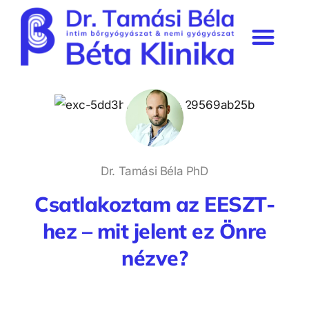
Béta Klinika rendelő
Szakmai munkásság & média
Prémium tagság
Dr. Tamási Béla PhD
Csatlakoztam az EESZT-
hez – mit jelent ez Önre
nézve?