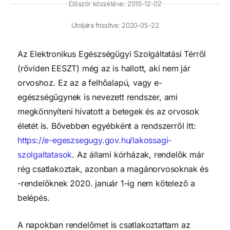
Először közzétéve:
2019-12-02
Utoljára frissítve: 2020-05-22
Az Elektronikus Egészségügyi Szolgáltatási Térről 
(röviden EESZT) még az is hallott, aki nem jár 
orvoshoz. Ez az a felhőalapú, vagy e-
egészségügynek is nevezett rendszer, ami 
megkönnyíteni hivatott a betegek és az orvosok 
életét is. Bővebben egyébként a rendszerről itt: 
https://e-egeszsegugy.gov.hu/lakossagi-
szolgaltatasok
. Az állami kórházak, rendelők már 
rég csatlakoztak, azonban a magánorvosoknak és 
-rendelőknek 2020. január 1-ig nem kötelező a 
belépés.
A napokban rendelőmet is csatlakoztattam az 