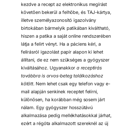
kezdve a recept az elektronikus megírást 
követően bekerül a felhőbe, és TAJ-kártya, 
illetve személyazonosító igazolvány 
birtokában bármelyik patikában kiváltható, 
hiszen a patika a saját online rendszerében 
látja a felírt vényt. Ha a páciens kéri, a 
felírásról igazolást papír alapon ki lehet 
állítani, de ez nem szükséges a gyógyszer 
kiváltásához. Ugyanakkor 
a receptírás 
továbbra is orvos-beteg találkozáshoz 
kötött
. Nem lehet csak egy telefon vagy e-
mail alapján senkinek receptet felírni, 
különösen, ha korábban még sosem járt 
nálam. Egy gyógyszer hosszútávú 
alkalmazása pedig mellékhatásokkal járhat, 
ezért a régóta alkalmazott szereknél az új 