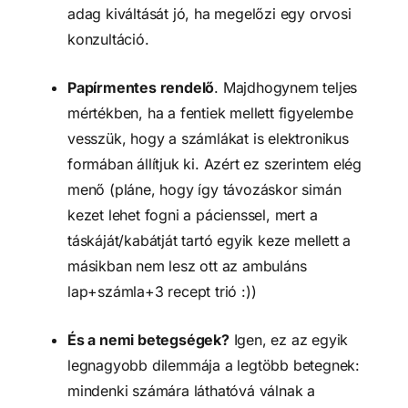
adag kiváltását jó, ha megelőzi egy orvosi 
konzultáció.
Papírmentes rendelő
. Majdhogynem teljes 
mértékben, ha a fentiek mellett figyelembe 
vesszük, hogy a számlákat is elektronikus 
formában állítjuk ki. Azért ez szerintem elég 
menő (pláne, hogy így távozáskor simán 
kezet lehet fogni a pácienssel, mert a 
táskáját/kabátját tartó egyik keze mellett a 
másikban nem lesz ott az ambuláns 
lap+számla+3 recept trió :))
És a nemi betegségek?
 Igen, ez az egyik 
legnagyobb dilemmája a legtöbb betegnek: 
mindenki számára láthatóvá válnak a 