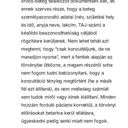
orvos-beteg találkozót dokumentálni kell, és 
ennek szerves része, hogy a beteg 
személyazonosító adatai (név, születési hely 
és idő, anyja neve, lakcím, TAJ-szám) a 
későbbi beazonosíthatóság céljából 
rögzítésre kerüljenek. Nem lehet tehát azt 
megtenni, hogy “csak konzultáljunk, de ne 
maradjon nyoma”, mert a fentiek alapján ez 
törvénybe ütközne, a magam részéről soha 
nem fogom tudni bebizonyítani, hogy a 
konzultáció tényleg megtörtént (ha a másik 
fél ezt állítaná), és nem mellesleg számlát 
sem tudok miről vagy kinek kiállítani. Minden 
hozzám forduló páciens korrektül, a törvényi 
előírásokat betartva kerül ellátásra, 
ügyeskedni pedig senki miatt nem fogok.