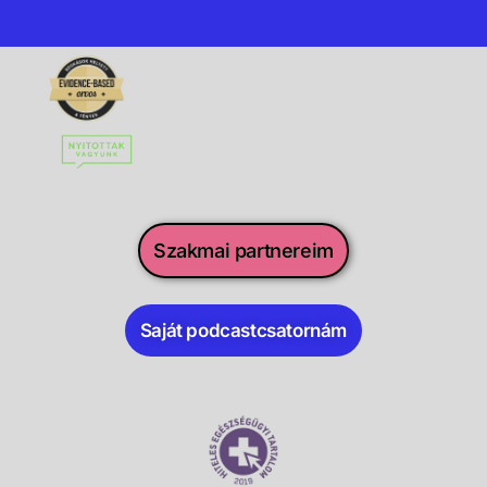
Szakmai partnereim
Saját podcastcsatornám