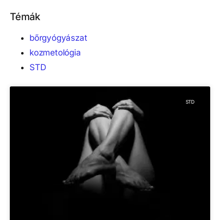
Témák
bőrgyógyászat
kozmetológia
STD
STD