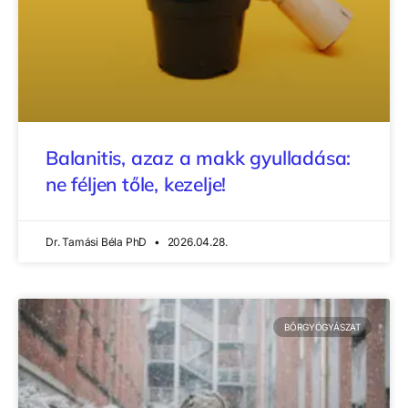
Balanitis, azaz a makk gyulladása:
ne féljen tőle, kezelje!
Dr. Tamási Béla PhD
2026.04.28.
BŐRGYÓGYÁSZAT