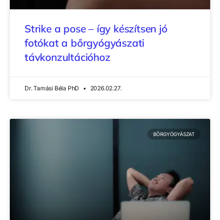
Strike a pose – így készítsen jó
fotókat a bőrgyógyászati
távkonzultációhoz
Dr. Tamási Béla PhD
2026.02.27.
BŐRGYÓGYÁSZAT