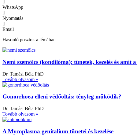
WhatsApp
Nyomtatás
Email
Hasonló posztok a témában
Nemi szemölcs (kondilóma): tünetek, kezelés és amit a
Dr. Tamási Béla PhD
Tovább olvasom »
Gonorrhoea elleni védőoltás: tényleg működik?
Dr. Tamási Béla PhD
Tovább olvasom »
A Mycoplasma genitalium tünetei és kezelése