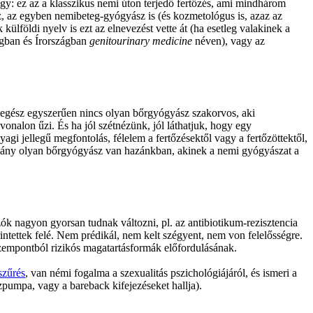
y: ez az a klasszikus nemi úton terjedő fertőzés, ami mindhárom 
z, az egyben nemibeteg-gyógyász is (és kozmetológus is, azaz az 
földi nyelv is ezt az elnevezést vette át (ha esetleg valakinek a 
gban és Írországban 
genitourinary medicine
 néven), vagy az 
y egész egyszerűen nincs olyan bőrgyógyász szakorvos, aki 
alon űzi. És ha jól szétnézünk, jól láthatjuk, hogy egy 
gi jellegű megfontolás, félelem a fertőzésektől vagy a fertőzöttektől, 
ny olyan bőrgyógyász van hazánkban, akinek a nemi gyógyászat a 
zók nagyon gyorsan tudnak változni, pl. az antibiotikum-rezisztencia 
ntettek felé. Nem prédikál, nem kelt szégyent, nem von felelősségre. 
szempontból rizikós magatartásformák előfordulásának.
zűrés
, van némi fogalma a szexualitás pszichológiájáról, és ismeri a 
zpumpa, vagy a bareback kifejezéseket hallja).