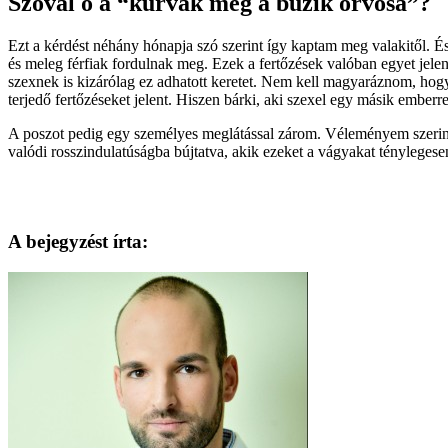
Szóval ő a “kurvák meg a buzik orvosa”?
Ezt a kérdést néhány hónapja szó szerint így kaptam meg valakitől. É
és meleg férfiak fordulnak meg. Ezek a fertőzések valóban egyet jelent
szexnek is kizárólag ez adhatott keretet. Nem kell magyaráznom, hog
terjedő fertőzéseket jelent. Hiszen bárki, aki szexel egy másik emberrel
A poszot pedig egy személyes meglátással zárom. Véleményem szerint na
valódi rosszindulatúságba bújtatva, akik ezeket a vágyakat ténylegese
A bejegyzést írta: