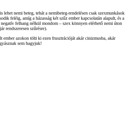
is lehet nemi beteg, tehát a nemibeteg-rendelésen csak szexmunkások 
odik feléig, amíg a házasság két szűz ember kapcsolatán alapult, és a 
n negatív felhang nélkül mondom – szex könnyen elérhető nemi úton 
 jár rendszeresen szűrésre).
 ember azokon tölti ki ezen frusztrációját akár cinizmusba, akár
gyógyásznak sem hagyjuk!