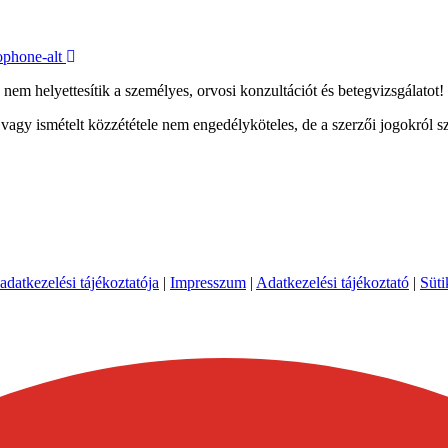
phone-alt
em helyettesítik a személyes, orvosi konzultációt és betegvizsgálatot!
vagy ismételt közzététele nem engedélyköteles, de a szerzői jogokról 
atkezelési tájékoztatója
|
Impresszum
|
Adatkezelési tájékoztató
|
Süti