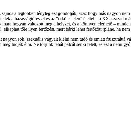
s sajnos a legtöbben tényleg ezt gondolják, azaz hogy más nagyon nem 
ettek a házasságtöréssel és az “erkölcstelen” élettel – a XX. század más
y mára hogyan változott meg a helyzet, és a könnyen elérhető – minde
, elkaphat tőle ilyen fertőzést, mert bárki lehet fertőzött (pláne, ha nem
gyon sok, szexuális vágyait kiélni nem tudó és emiatt frusztrálttá vált
n meg tudják élni. Ne törjünk tehát pálcát senki felett, és ezt a nemi 