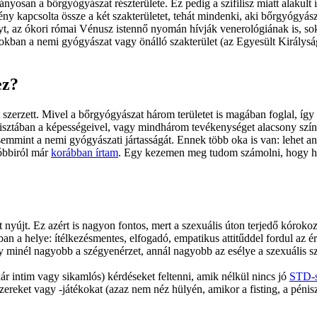
n a bőrgyógyászat részterülete. Ez pedig a szifilisz miatt alakult íg
ny kapcsolta össze a két szakterületet, tehát mindenki, aki bőrgyógyás
, az ókori római Vénusz istennő nyomán hívják venerológiának is, sok kül
gokban a nemi gyógyászat vagy önálló szakterület (az Egyesült Királysá
ez?
 szerzett. Mivel a bőrgyógyászat három területet is magában foglal, íg
ztában a képességeivel, vagy mindhárom tevékenységet alacsony színvon
mmint a nemi gyógyászati jártasságát. Ennek több oka is van: lehet anya
óbbiról már 
korábban írtam
. Egy kezemen meg tudom számolni, hogy há
st nyújt. Ez azért is nagyon fontos, mert a szexuális úton terjedő kóroko
n a helye: ítélkezésmentes, elfogadó, empatikus attitűddel fordul az éri
gy minél nagyobb a szégyenérzet, annál nagyobb az esélye a szexuális 
 intim vagy sikamlós) kérdéseket feltenni, amik nélkül nincs jó 
STD-s
zereket vagy -játékokat (azaz nem néz hülyén, amikor a fisting, a pénis