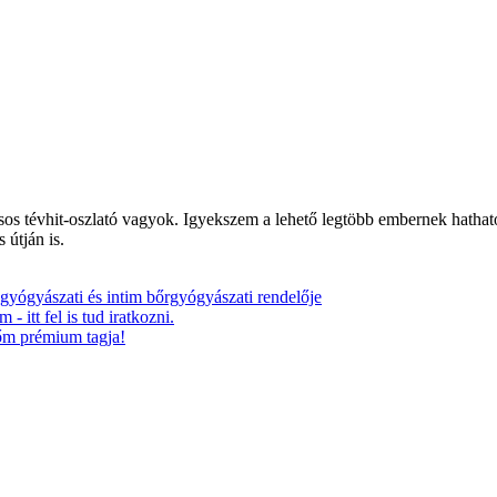
s tévhit-oszlató vagyok. Igyekszem a lehető legtöbb embernek hatható
 útján is.
 gyógyászati és intim bőrgyógyászati rendelője
- itt fel is tud iratkozni.
lőm prémium tagja!