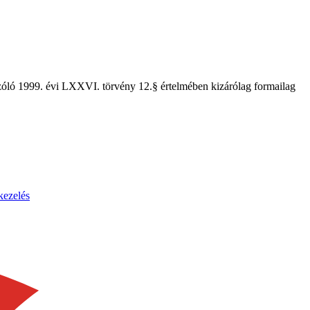
szóló 1999. évi LXXVI. törvény 12.§ értelmében kizárólag formailag
kezelés