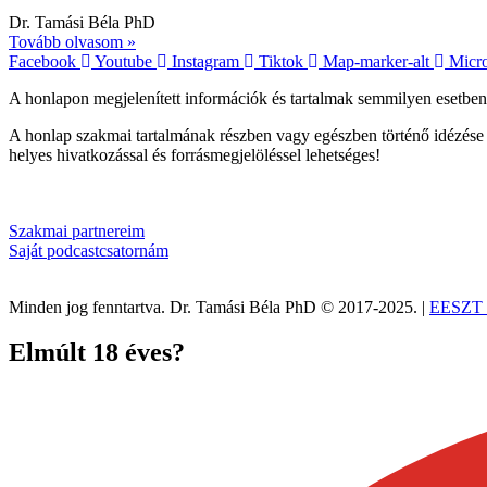
Dr. Tamási Béla PhD
Tovább olvasom »
Facebook
Youtube
Instagram
Tiktok
Map-marker-alt
Micro
A honlapon megjelenített információk és tartalmak semmilyen esetben n
A honlap szakmai tartalmának részben vagy egészben történő idézése 
helyes hivatkozással és forrásmegjelöléssel lehetséges!
Szakmai partnereim
Saját podcastcsatornám
Minden jog fenntartva. Dr. Tamási Béla PhD © 2017-2025. |
EESZT ad
Elmúlt 18 éves?