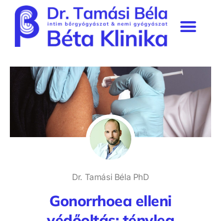
Béta Klinika rendelő
Szakmai munkásság & média
Prémium tagság
Dr. Tamási Béla PhD
Gonorrhoea elleni
védőoltás: tényleg