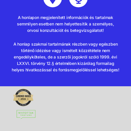
A honlapon megjelenített információk és tartalmak
semmilyen esetben nem helyettesítik a személyes,
orvosi konzultációt és betegvizsgálatot!
A honlap szakmai tartalmának részben vagy egészben
történő idézése vagy ismételt közzététele nem
engedélyköteles, de a szerzői jogokról szóló 1999. évi
LXXVI. törvény 12.§ értelmében kizárólag formailag
helyes hivatkozással és forrásmegjelöléssel lehetséges!