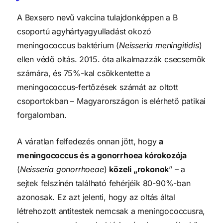
A Bexsero nevű vakcina tulajdonképpen a B
csoportú agyhártyagyulladást okozó
meningococcus baktérium (
Neisseria meningitidis
)
ellen védő oltás. 2015. óta alkalmazzák csecsemők
számára, és 75%-kal csökkentette a
meningococcus-fertőzések számát az oltott
csoportokban – Magyarországon is elérhető patikai
forgalomban.
A váratlan felfedezés onnan jött, hogy
a
meningococcus és a gonorrhoea kórokozója
(
Neisseria gonorrhoeae
)
közeli „rokonok
” – a
sejtek felszínén található fehérjéik 80-90%-ban
azonosak. Ez azt jelenti, hogy az oltás által
létrehozott antitestek nemcsak a meningococcusra,