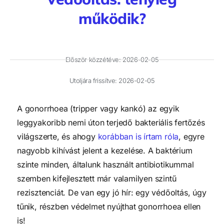
működik?
Először közzétéve:
2026-02-05
Utoljára frissítve: 2026-02-05
A gonorrhoea (tripper vagy kankó) az egyik
leggyakoribb nemi úton terjedő bakteriális fertőzés
világszerte, és ahogy
korábban is írtam róla
, egyre
nagyobb kihívást jelent a kezelése. A baktérium
szinte minden, általunk használt antibiotikummal
szemben kifejlesztett már valamilyen szintű
rezisztenciát. De van egy jó hír: egy védőoltás, úgy
tűnik, részben védelmet nyújthat gonorrhoea ellen
is!