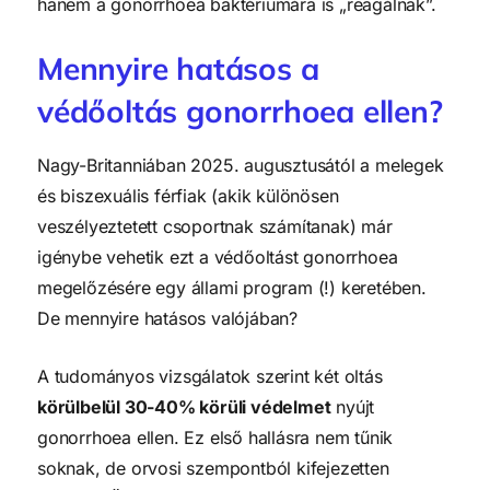
hanem a gonorrhoea baktériumára is „reagálnak”.
Mennyire hatásos a
védőoltás gonorrhoea ellen?
Nagy-Britanniában 2025. augusztusától a melegek
és biszexuális férfiak (akik különösen
veszélyeztetett csoportnak számítanak) már
igénybe vehetik ezt a védőoltást gonorrhoea
megelőzésére egy állami program (!) keretében.
De mennyire hatásos valójában?
A tudományos vizsgálatok szerint két oltás
körülbelül 30-40% körüli védelmet
nyújt
gonorrhoea ellen. Ez első hallásra nem tűnik
soknak, de orvosi szempontból kifejezetten