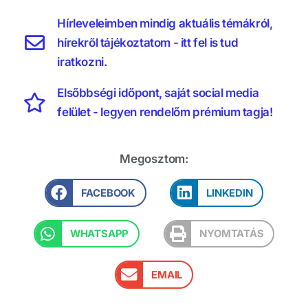
Hírleveleimben mindig aktuális témákról,
hírekről tájékoztatom - itt fel is tud
iratkozni.
Elsőbbségi időpont, saját social media
felület - legyen rendelőm prémium tagja!
Megosztom:
FACEBOOK
LINKEDIN
WHATSAPP
NYOMTATÁS
EMAIL