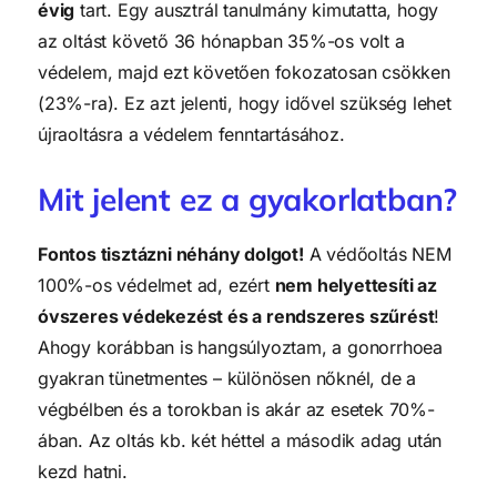
évig
tart. Egy ausztrál tanulmány kimutatta, hogy
az oltást követő 36 hónapban 35%-os volt a
védelem, majd ezt követően fokozatosan csökken
(23%-ra). Ez azt jelenti, hogy idővel szükség lehet
újraoltásra a védelem fenntartásához.
Mit jelent ez a gyakorlatban?
Fontos tisztázni néhány dolgot!
A védőoltás NEM
100%-os védelmet ad, ezért
nem helyettesíti az
óvszeres védekezést és a rendszeres szűrést
!
Ahogy korábban is hangsúlyoztam, a gonorrhoea
gyakran tünetmentes – különösen nőknél, de a
végbélben és a torokban is akár az esetek 70%-
ában. Az oltás kb. két héttel a második adag után
kezd hatni.