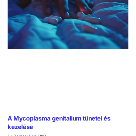
A Mycoplasma genitalium tünetei és
kezelése