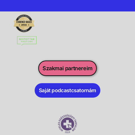
Szakmai partnereim
Saját podcastcsatornám