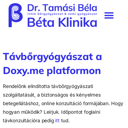
Béta Klinika rendelő
Szakmai munkásság & média
Prémium tagság
Távbőrgyógyászat a 
Doxy.me platformon
Rendelőnk elindította távbőrgyógyászati 
szolgáltatását, a biztonságos és kényelmes 
betegellátáshoz, online konzultáció formájában. Hogy 
hogyan működik? Leírjuk. Időpontot foglalni 
távkonzultációra pedig 
itt
 tud.