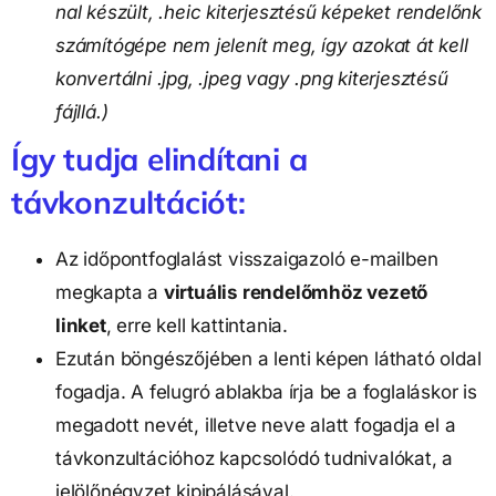
nal készült, .heic kiterjesztésű képeket rendelőnk 
számítógépe nem jelenít meg, így azokat át kell 
konvertálni .jpg, .jpeg vagy .png kiterjesztésű 
fájllá.)
Így tudja elindítani a 
távkonzultációt:
Az időpontfoglalást visszaigazoló e-mailben
megkapta a
virtuális rendelőmhöz vezető
linket
, erre kell kattintania.
Ezután böngészőjében a lenti képen látható oldal
fogadja. A felugró ablakba írja be a foglaláskor is
megadott nevét, illetve neve alatt fogadja el a
távkonzultációhoz kapcsolódó tudnivalókat, a
jelölőnégyzet kipipálásával.