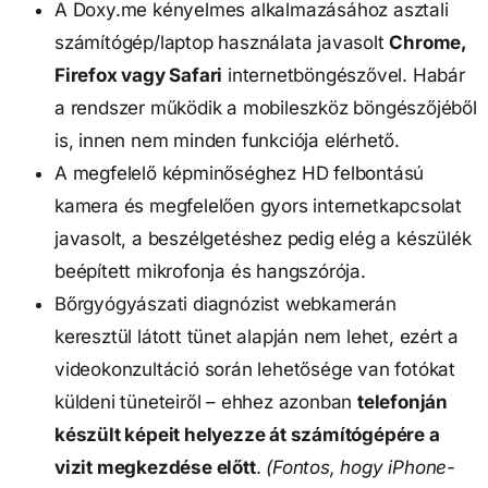
A Doxy.me kényelmes alkalmazásához asztali 
számítógép/laptop használata javasolt 
Chrome, 
Firefox vagy Safari
 internetböngészővel. Habár 
a rendszer működik a mobileszköz böngészőjéből 
is, innen nem minden funkciója elérhető.
A megfelelő képminőséghez HD felbontású 
kamera és megfelelően gyors internetkapcsolat 
javasolt, a beszélgetéshez pedig elég a készülék 
beépített mikrofonja és hangszórója.
Bőrgyógyászati diagnózist webkamerán 
keresztül látott tünet alapján nem lehet, ezért a 
videokonzultáció során lehetősége van fotókat 
küldeni tüneteiről – ehhez azonban 
telefonján 
készült képeit helyezze át számítógépére a 
vizit megkezdése előtt
.
 (Fontos, hogy iPhone-