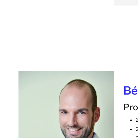
fordulni. A foglalás és a fizetés is 
vélem
gördülékenyen halad.
Nagyo
hölgy
Bé
Pro