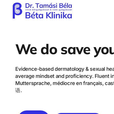
We do save you
Evidence-based dermatology & sexual heal
average mindset and proficiency. Fluent i
Muttersprache, médiocre en français, c
语.