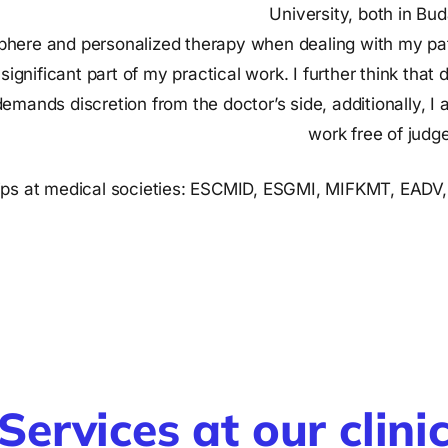
University, both in Bu
phere and personalized therapy when dealing with my pat
nificant part of my practical work. I further think that 
demands discretion from the doctor’s side, additionally, I
work free of judg
s at medical societies: ESCMID, ESGMI, MIFKMT, EADV,
Services at our clini