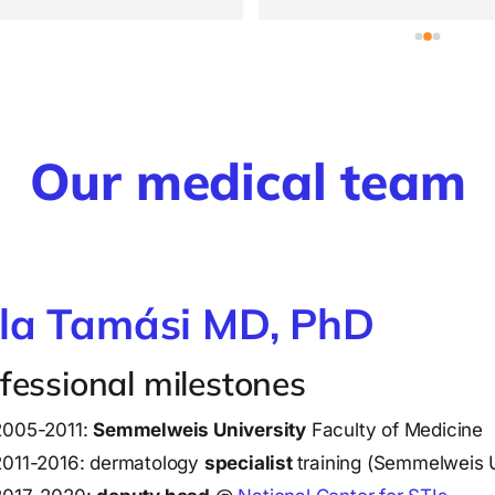
ényét és javasolt szakembert. 
adott a kérdéseim kapcsá
n ajánlom! (és az asszisztens 
hamarabb is sorra tudtam
 is kedves 🙂)
nagyon pozitív volt szám
nem volt csordultig tele a
Mindig csak egy fő várak
Our medical team
la Tamási MD, PhD
fessional milestones
2005-2011:
Semmelweis University
Faculty of Medicine
2011-2016: dermatology
specialist
training (Semmelweis U