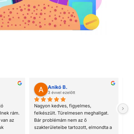
Boston Papa
4 évvel ezelőtt
delő 
15 éve küzdök nap mint nap a 
lgyet átlagon 
seborrheammal! Folyamatosan 
te és a 
gyulladt piros a bőröm! Hol jobban 
ztatást 
hol kevesbé de sajnos jelen van! 