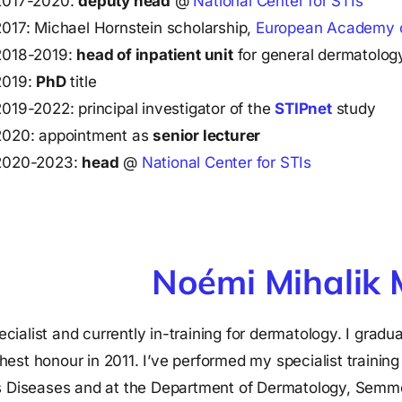
2017-2020:
deputy head
@
National Center for STIs
2017: Michael Hornstein scholarship,
European Academy o
2018-2019:
head of inpatient unit
for general dermatolog
2019:
PhD
title
2019-2022: principal investigator of the
STIPnet
study
2020: appointment as
senior lecturer
2020-2023:
head
@
National Center for STIs
Noémi Mihalik
ecialist and currently in-training for dermatology. I gradu
st honour in 2011. I’ve performed my specialist training
us Diseases and at the Department of Dermatology, Semm