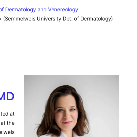
néz ki nagyon jól mükődik 😁Nagyon 
f Dermatology and Venereology
szépen Köszönöm
y (Semmelweis University Dpt. of Dermatology)
 MD
ated at
 at the
elweis