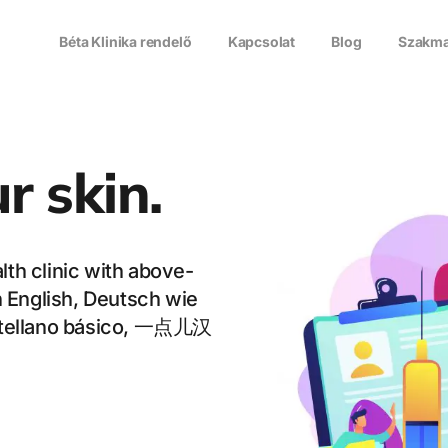
Béta Klinika rendelő
Kapcsolat
Blog
Szakma
r skin.
th clinic with above-
n English, Deutsch wie
astellano básico, 一点儿汉