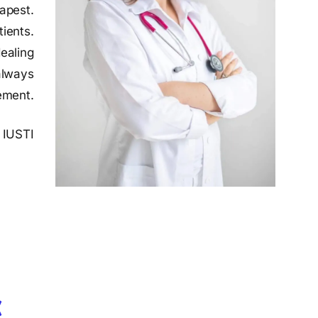
dapest.
ients.
dealing
 always
ement.
 IUSTI
c