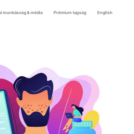
i munkásság & média
Prémium tagság
English