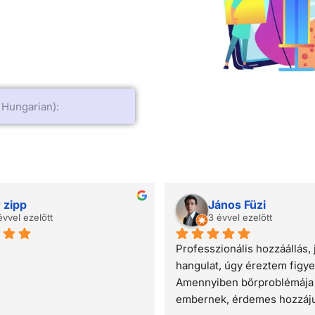
Anikó B.
Csilla Bertók
3 évvel ezelőtt
4 évvel ezelőtt
n kedves, figyelmes, 
Gyönyörű és igényes ren
szült. Türelmesen meghallgat. 
fogadott, a recepciós hö
problémám nem az ő 
felüli kedvesség jellemez
erületeibe tartozott, elmondta a 
doktornő is pontos tájéko