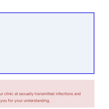
r clinic at sexually transmitted infections and
 you for your understanding.