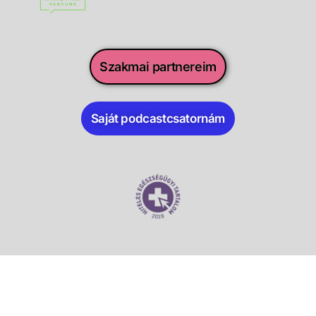
Szakmai partnereim
Saját podcastcsatornám
Minden jog fenntartva. Dr. Tamási Béla PhD © 2017-2025.
|
EESZT adatkezelési tájékoztatója
|
Impresszum
|
Adatkezelési tájékoztató
|
Sütikezelés