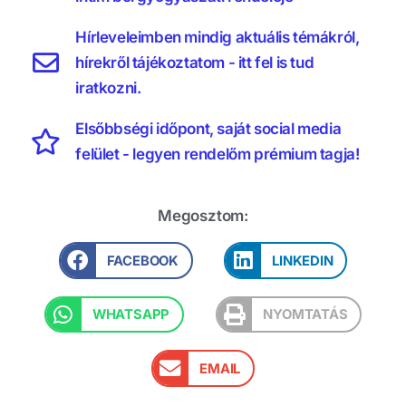
Hírleveleimben mindig aktuális témákról,
hírekről tájékoztatom - itt fel is tud
iratkozni.
Elsőbbségi időpont, saját social media
felület - legyen rendelőm prémium tagja!
Megosztom:
FACEBOOK
LINKEDIN
WHATSAPP
NYOMTATÁS
EMAIL