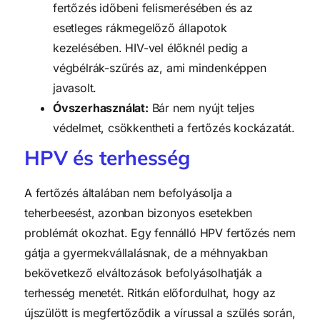
fertőzés időbeni felismerésében és az
esetleges rákmegelőző állapotok
kezelésében. HIV-vel élőknél pedig a
végbélrák-szűrés az, ami mindenképpen
javasolt.
Óvszerhasználat:
Bár nem nyújt teljes
védelmet, csökkentheti a fertőzés kockázatát.
HPV és terhesség
A fertőzés általában nem befolyásolja a
teherbeesést, azonban bizonyos esetekben
problémát okozhat. Egy fennálló HPV fertőzés nem
gátja a gyermekvállalásnak, de a méhnyakban
bekövetkező elváltozások befolyásolhatják a
terhesség menetét. Ritkán előfordulhat, hogy az
újszülött is megfertőződik a vírussal a szülés során,