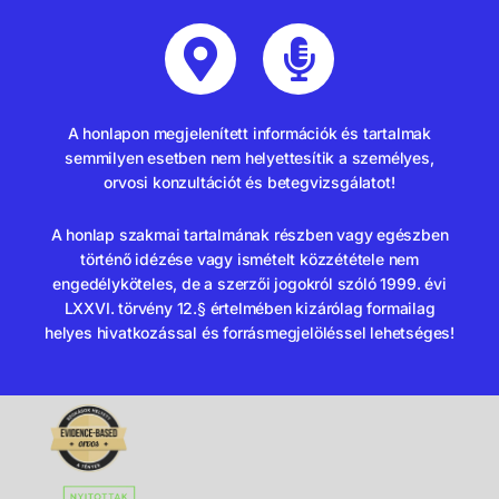
A honlapon megjelenített információk és tartalmak
semmilyen esetben nem helyettesítik a személyes,
orvosi konzultációt és betegvizsgálatot!
A honlap szakmai tartalmának részben vagy egészben
történő idézése vagy ismételt közzététele nem
engedélyköteles, de a szerzői jogokról szóló 1999. évi
LXXVI. törvény 12.§ értelmében kizárólag formailag
helyes hivatkozással és forrásmegjelöléssel lehetséges!