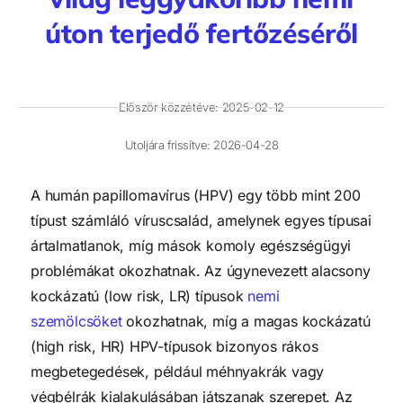
úton terjedő fertőzéséről
Először közzétéve:
2025-02-12
Utoljára frissítve: 2026-04-28
A humán papillomavírus (HPV) egy több mint 200
típust számláló víruscsalád, amelynek egyes típusai
ártalmatlanok, míg mások komoly egészségügyi
problémákat okozhatnak. Az úgynevezett alacsony
kockázatú (low risk, LR) típusok
nemi
szemölcsöket
okozhatnak, míg a magas kockázatú
(high risk, HR) HPV-típusok bizonyos rákos
megbetegedések, például méhnyakrák vagy
végbélrák kialakulásában játszanak szerepet. Az