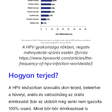
A HPV gyakorisága nőkben, negatív
méhnyakrák-szűrés esetén (forrás:
https://www.hpvworld.com/articles/the-
frequency-of-hpv-infection-worldwide/)
Hogyan terjed?
A HPV elsősorban szexuális úton terjed, beleértve
a hüvelyi, anális és valószínűleg az orális
érintkezést (bár ez utóbbit még senki nem igazolta
100%-osan). Mivel bőr-bőr érintkezéssel is