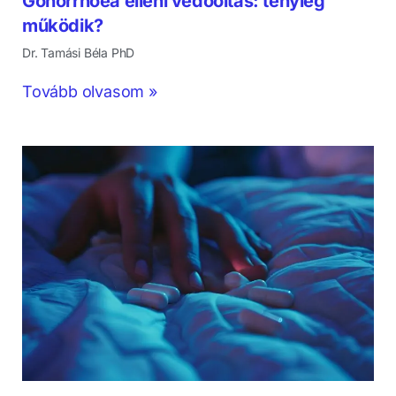
Gonorrhoea elleni védőoltás: tényleg
működik?
Dr. Tamási Béla PhD
Tovább olvasom »