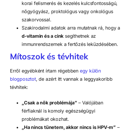
korai felismerés és kezelés kulcsfontosságú,
nőgyógyász, proktológus vagy onkológus
szakorvossal.
Szakirodalmi adatok arra mutatnak rá, hogy a
d-vitamin és a cink
segíthetnek az
immunrendszernek a fertőzés leküzdésében.
Mítoszok és tévhitek
Erről egyébként írtam régebben
egy külön
blogposztot
, de azért itt vannak a leggyakoribb
tévhitek:
„Csak a nők problémája”
– Valójában
férfiaknál is komoly egészségügyi
problémákat okozhat.
„Ha nincs tünetem, akkor nincs is HPV-m”
–