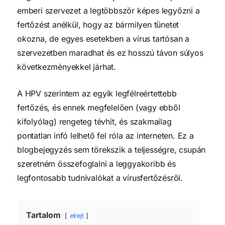
emberi szervezet a legtöbbször képes legyőzni a
fertőzést anélkül, hogy az bármilyen tünetet
okozna, de egyes esetekben a vírus tartósan a
szervezetben maradhat és ez hosszú távon súlyos
következményekkel járhat.
A HPV szerintem az egyik legfélreértettebb
fertőzés, és ennek megfelelően (vagy ebből
kifolyólag) rengeteg tévhit, és szakmailag
pontatlan infó lelhető fel róla az interneten. Ez a
blogbejegyzés sem törekszik a teljességre, csupán
szeretném összefoglalni a leggyakoribb és
legfontosabb tudnivalókat a vírusfertőzésről.
Tartalom
elrejt