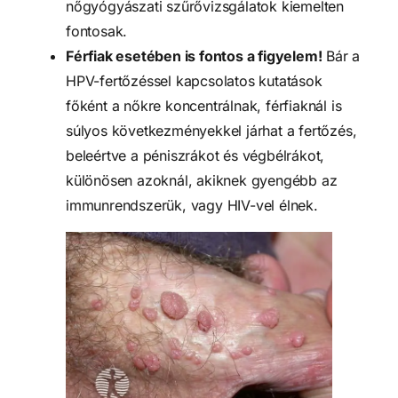
nőgyógyászati szűrővizsgálatok kiemelten
fontosak.
Férfiak esetében is fontos a figyelem!
Bár a
HPV-fertőzéssel kapcsolatos kutatások
főként a nőkre koncentrálnak, férfiaknál is
súlyos következményekkel járhat a fertőzés,
beleértve a péniszrákot és végbélrákot,
különösen azoknál, akiknek gyengébb az
immunrendszerük, vagy HIV-vel élnek.