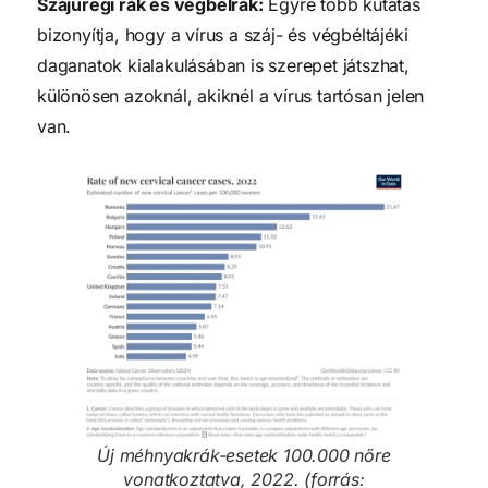
Szájüregi rák és végbélrák:
Egyre több kutatás
bizonyítja, hogy a vírus a száj- és végbéltájéki
daganatok kialakulásában is szerepet játszhat,
különösen azoknál, akiknél a vírus tartósan jelen
van.
Új méhnyakrák-esetek 100.000 nőre
vonatkoztatva, 2022. (forrás: