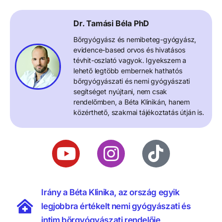
Dr. Tamási Béla PhD
Bőrgyógyász és nemibeteg-gyógyász,
evidence-based orvos és hivatásos
tévhit-oszlató vagyok. Igyekszem a
lehető legtöbb embernek hathatós
bőrgyógyászati és nemi gyógyászati
segítséget nyújtani, nem csak
rendelőmben, a Béta Klinikán, hanem
közérthető, szakmai tájékoztatás útján is.
Irány a Béta Klinika, az ország egyik
legjobbra értékelt nemi gyógyászati és
intim bőrgyógyászati rendelője