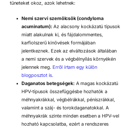
tüneteket okoz, azok lehetnek:
Nemi szervi szemölcsök (condyloma
acuminatum):
Az alacsony kockázatú típusok
miatt alakulnak ki, és fájdalommentes,
karfiolszerű kinövések formájában
jelentkeznek. Ezek az elváltozások általában
a nemi szervek és a végbélnyílás környékén
jelennek meg.
Erről írtam egy külön
blogposztot is.
Daganatos betegségek:
A magas kockázatú
HPV-típusok összefüggésbe hozhatók a
méhnyakrákkal, végbélrákkal, péniszrákkal,
valamint a száj- és torokdaganatokkal. A
méhnyakrák szinte minden esetben a HPV-vel
hozható kapcsolatba, ezért a rendszeres