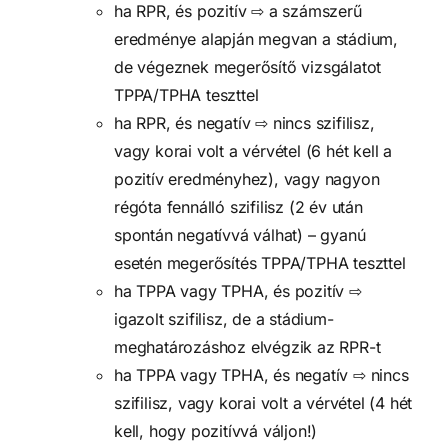
ha RPR, és pozitív ⇨ a számszerű
eredménye alapján megvan a stádium,
de végeznek megerősítő vizsgálatot
TPPA/TPHA teszttel
ha RPR, és negatív ⇨ nincs szifilisz,
vagy korai volt a vérvétel (6 hét kell a
pozitív eredményhez), vagy nagyon
régóta fennálló szifilisz (2 év után
spontán negatívvá válhat) – gyanú
esetén megerősítés TPPA/TPHA teszttel
ha TPPA vagy TPHA, és pozitív ⇨
igazolt szifilisz, de a stádium-
meghatározáshoz elvégzik az RPR-t
ha TPPA vagy TPHA, és negatív ⇨ nincs
szifilisz, vagy korai volt a vérvétel (4 hét
kell, hogy pozitívvá váljon!)