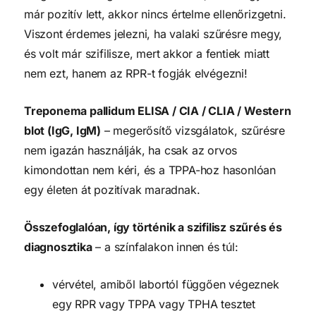
már pozitív lett, akkor nincs értelme ellenőrizgetni.
Viszont érdemes jelezni, ha valaki szűrésre megy,
és volt már szifilisze, mert akkor a fentiek miatt
nem ezt, hanem az RPR-t fogják elvégezni!
Treponema pallidum ELISA / CIA / CLIA / Western
blot (IgG, IgM)
– megerősítő vizsgálatok, szűrésre
nem igazán használják, ha csak az orvos
kimondottan nem kéri, és a TPPA-hoz hasonlóan
egy életen át pozitívak maradnak.
Összefoglalóan, így történik a szifilisz szűrés és
diagnosztika
– a színfalakon innen és túl:
vérvétel, amiből labortól függően végeznek
egy RPR vagy TPPA vagy TPHA tesztet