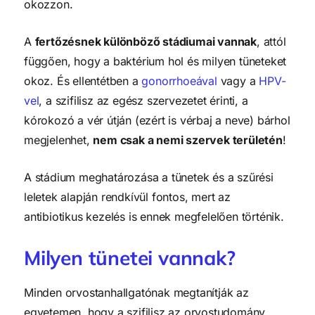
okozzon.
A
fertőzésnek különböző stádiumai vannak
, attól
függően, hogy a baktérium hol és milyen tüneteket
okoz. És ellentétben a
gonorrhoeával
vagy a
HPV-
vel
, a szifilisz az egész szervezetet érinti, a
kórokozó a vér útján (ezért is vérbaj a neve) bárhol
megjelenhet,
nem csak a nemi szervek területén
!
A stádium meghatározása a tünetek és a szűrési
leletek alapján rendkívül fontos, mert az
antibiotikus kezelés is ennek megfelelően történik.
Milyen tünetei vannak?
Minden orvostanhallgatónak megtanítják az
egyetemen, hogy a szifilisz az orvostudomány