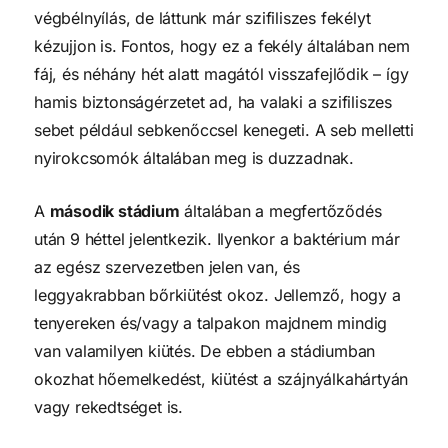
végbélnyílás, de láttunk már szifiliszes fekélyt
kézujjon is. Fontos, hogy ez a fekély általában nem
fáj, és néhány hét alatt magától visszafejlődik – így
hamis biztonságérzetet ad, ha valaki a szifiliszes
sebet például sebkenőccsel kenegeti. A seb melletti
nyirokcsomók általában meg is duzzadnak.
A
második stádium
általában a megfertőződés
után 9 héttel jelentkezik. Ilyenkor a baktérium már
az egész szervezetben jelen van, és
leggyakrabban bőrkiütést okoz. Jellemző, hogy a
tenyereken és/vagy a talpakon majdnem mindig
van valamilyen kiütés. De ebben a stádiumban
okozhat hőemelkedést, kiütést a szájnyálkahártyán
vagy rekedtséget is.