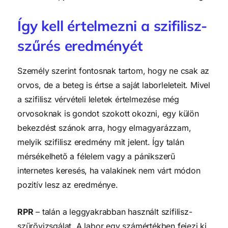
Így kell értelmezni a szifilisz-
szűrés eredményét
Személy szerint fontosnak tartom, hogy ne csak az
orvos, de a beteg is értse a saját laborleleteit. Mivel
a szifilisz vérvételi leletek értelmezése még
orvosoknak is gondot szokott okozni, egy külön
bekezdést szánok arra, hogy elmagyarázzam,
melyik szifilisz eredmény mit jelent. Így talán
mérsékelhető a félelem vagy a pánikszerű
internetes keresés, ha valakinek nem várt módon
pozitív lesz az eredménye.
RPR
– talán a leggyakrabban használt szifilisz-
szűrővizsgálat. A labor egy számértékben fejezi ki