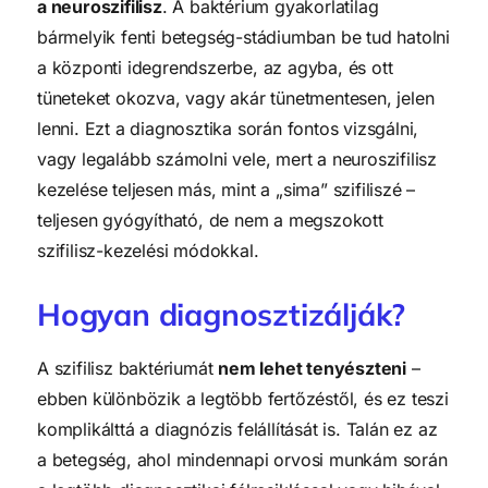
a neuroszifilisz
. A baktérium gyakorlatilag
bármelyik fenti betegség-stádiumban be tud hatolni
a központi idegrendszerbe, az agyba, és ott
tüneteket okozva, vagy akár tünetmentesen, jelen
lenni. Ezt a diagnosztika során fontos vizsgálni,
vagy legalább számolni vele, mert a neuroszifilisz
kezelése teljesen más, mint a „sima” szifiliszé –
teljesen gyógyítható, de nem a megszokott
szifilisz-kezelési módokkal.
Hogyan diagnosztizálják?
A szifilisz baktériumát
nem lehet tenyészteni
–
ebben különbözik a legtöbb fertőzéstől, és ez teszi
komplikálttá a diagnózis felállítását is. Talán ez az
a betegség, ahol mindennapi orvosi munkám során