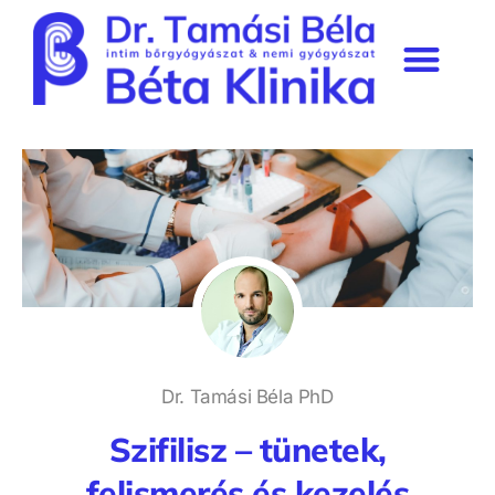
Béta Klinika rendelő
Szakmai munkásság & média
Prémium tagság
Dr. Tamási Béla PhD
Szifilisz – tünetek,
felismerés és kezelés