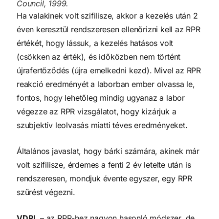
Council, 1999.
Ha valakinek volt szifilisze, akkor a kezelés után 2
éven keresztül rendszeresen ellenőrizni kell az RPR
értékét, hogy lássuk, a kezelés hatásos volt
(csökken az érték), és időközben nem történt
újrafertőződés (újra emelkedni kezd). Mivel az RPR
reakció eredményét a laborban ember olvassa le,
fontos, hogy lehetőleg mindig ugyanaz a labor
végezze az RPR vizsgálatot, hogy kizárjuk a
szubjektív leolvasás miatti téves eredményeket.
Általános javaslat, hogy bárki számára, akinek már
volt szifilisze, érdemes a fenti 2 év letelte után is
rendszeresen, mondjuk évente egyszer, egy RPR
szűrést végezni.
VDRL
– az RPR-hez nagyon hasonló módszer, de