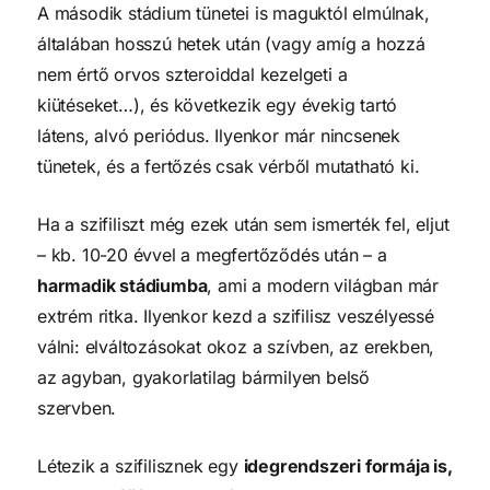
A második stádium tünetei is maguktól elmúlnak,
általában hosszú hetek után (vagy amíg a hozzá
nem értő orvos szteroiddal kezelgeti a
kiütéseket…), és következik egy évekig tartó
látens, alvó periódus. Ilyenkor már nincsenek
tünetek, és a fertőzés csak vérből mutatható ki.
Ha a szifiliszt még ezek után sem ismerték fel, eljut
– kb. 10-20 évvel a megfertőződés után – a
harmadik stádiumba
, ami a modern világban már
extrém ritka. Ilyenkor kezd a szifilisz veszélyessé
válni: elváltozásokat okoz a szívben, az erekben,
az agyban, gyakorlatilag bármilyen belső
szervben.
Létezik a szifilisznek egy
idegrendszeri formája is,