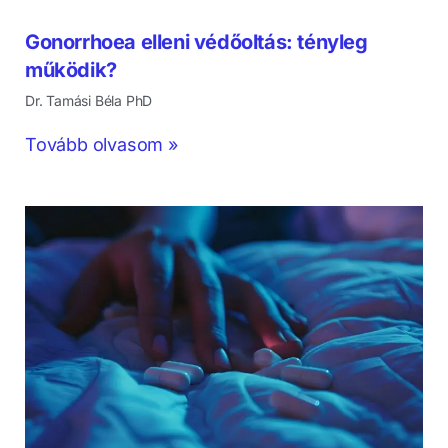
Gonorrhoea elleni védőoltás: tényleg
működik?
Dr. Tamási Béla PhD
Tovább olvasom »