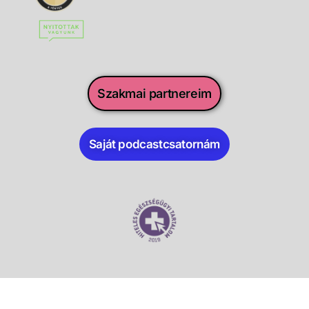
Szakmai partnereim
Saját podcastcsatornám
Minden jog fenntartva. Dr. Tamási Béla PhD © 2017-2025.
|
EESZT adatkezelési tájékoztatója
|
Impresszum
|