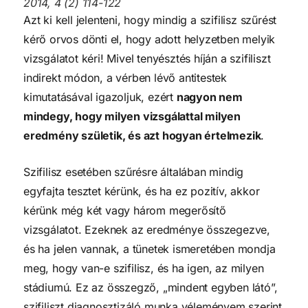
2014, 4 (2) 114-122
Azt ki kell jelenteni, hogy mindig a szifilisz szűrést
kérő orvos dönti el, hogy adott helyzetben melyik
vizsgálatot kéri! Mivel tenyésztés híján a szifiliszt
indirekt módon, a vérben lévő antitestek
kimutatásával igazoljuk, ezért
nagyon nem
mindegy, hogy milyen vizsgálattal milyen
eredmény születik, és azt hogyan értelmezik
.
Szifilisz esetében szűrésre általában mindig
egyfajta tesztet kérünk, és ha ez pozitív, akkor
kérünk még két vagy három megerősítő
vizsgálatot. Ezeknek az eredménye összegezve,
és ha jelen vannak, a tünetek ismeretében mondja
meg, hogy van-e szifilisz, és ha igen, az milyen
stádiumú. Ez az összegző, „mindent egyben látó”,
szifiliszt diagnosztizáló munka véleményem szerint