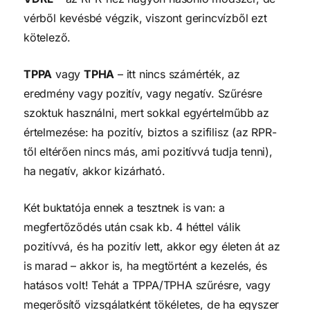
vérből kevésbé végzik, viszont gerincvízből ezt
kötelező.
TPPA
vagy
TPHA
– itt nincs számérték, az
eredmény vagy pozitív, vagy negatív. Szűrésre
szoktuk használni, mert sokkal egyértelműbb az
értelmezése: ha pozitív, biztos a szifilisz (az RPR-
től eltérően nincs más, ami pozitívvá tudja tenni),
ha negatív, akkor kizárható.
Két buktatója ennek a tesztnek is van: a
megfertőződés után csak kb. 4 héttel válik
pozitívvá, és ha pozitív lett, akkor egy életen át az
is marad – akkor is, ha megtörtént a kezelés, és
hatásos volt! Tehát a TPPA/TPHA szűrésre, vagy
megerősítő vizsgálatként tökéletes, de ha egyszer