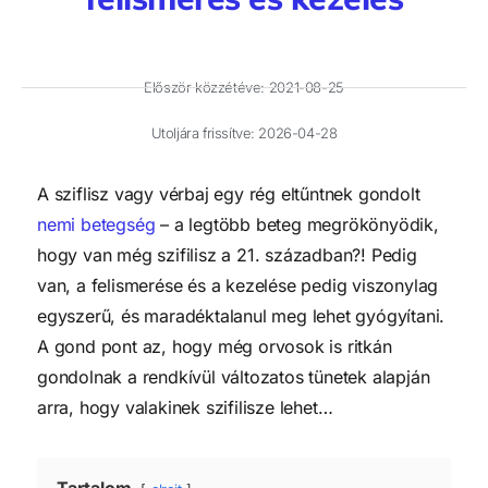
Először közzétéve:
2021-08-25
Utoljára frissítve: 2026-04-28
A sziflisz vagy vérbaj egy rég eltűntnek gondolt
nemi betegség
– a legtöbb beteg megrökönyödik,
hogy van még szifilisz a 21. században?! Pedig
van, a felismerése és a kezelése pedig viszonylag
egyszerű, és maradéktalanul meg lehet gyógyítani.
A gond pont az, hogy még orvosok is ritkán
gondolnak a rendkívül változatos tünetek alapján
arra, hogy valakinek szifilisze lehet…
Tartalom