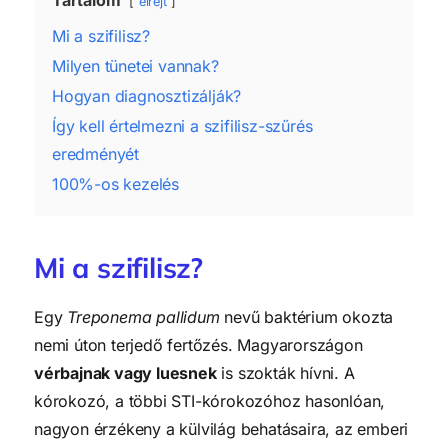
elrejt
Mi a szifilisz?
Milyen tünetei vannak?
Hogyan diagnosztizálják?
Így kell értelmezni a szifilisz-szűrés
eredményét
100%-os kezelés
Mi a szifilisz?
Egy
Treponema pallidum
nevű baktérium okozta
nemi úton terjedő fertőzés. Magyarországon
vérbajnak vagy luesnek
is szokták hívni. A
kórokozó, a többi STI-kórokozóhoz hasonlóan,
nagyon érzékeny a külvilág behatásaira, az emberi