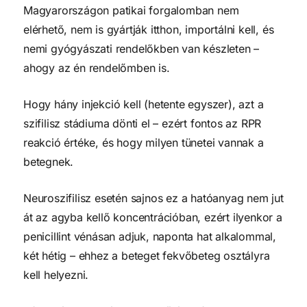
Magyarországon patikai forgalomban nem
elérhető, nem is gyártják itthon, importálni kell, és
nemi gyógyászati rendelőkben van készleten –
ahogy az én rendelőmben is.
Hogy hány injekció kell (hetente egyszer), azt a
szifilisz stádiuma dönti el – ezért fontos az RPR
reakció értéke, és hogy milyen tünetei vannak a
betegnek.
Neuroszifilisz esetén sajnos ez a hatóanyag nem jut
át az agyba kellő koncentrációban, ezért ilyenkor a
penicillint vénásan adjuk, naponta hat alkalommal,
két hétig – ehhez a beteget fekvőbeteg osztályra
kell helyezni.