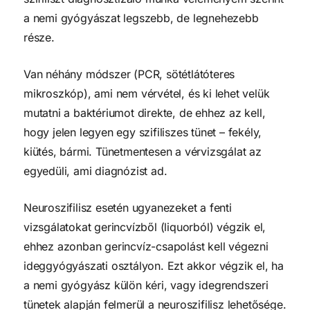
a nemi gyógyászat legszebb, de legnehezebb
része.
Van néhány módszer (PCR, sötétlátóteres
mikroszkóp), ami nem vérvétel, és ki lehet velük
mutatni a baktériumot direkte, de ehhez az kell,
hogy jelen legyen egy szifiliszes tünet – fekély,
kiütés, bármi. Tünetmentesen a vérvizsgálat az
egyedüli, ami diagnózist ad.
Neuroszifilisz esetén ugyanezeket a fenti
vizsgálatokat gerincvízből (liquorból) végzik el,
ehhez azonban gerincvíz-csapolást kell végezni
ideggyógyászati osztályon. Ezt akkor végzik el, ha
a nemi gyógyász külön kéri, vagy idegrendszeri
tünetek alapján felmerül a neuroszifilisz lehetősége.