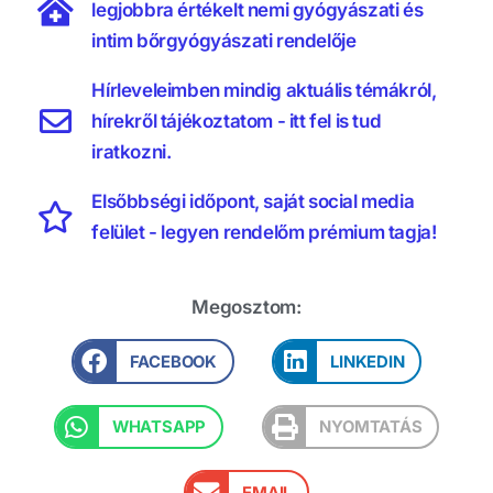
legjobbra értékelt nemi gyógyászati és
intim bőrgyógyászati rendelője
Hírleveleimben mindig aktuális témákról,
hírekről tájékoztatom - itt fel is tud
iratkozni.
Elsőbbségi időpont, saját social media
felület - legyen rendelőm prémium tagja!
Megosztom:
FACEBOOK
LINKEDIN
WHATSAPP
NYOMTATÁS
EMAIL