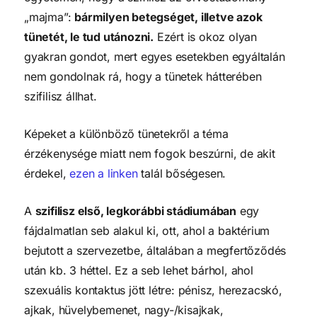
„majma”:
bármilyen betegséget, illetve azok
tünetét, le tud utánozni.
Ezért is okoz olyan
gyakran gondot, mert egyes esetekben egyáltalán
nem gondolnak rá, hogy a tünetek hátterében
szifilisz állhat.
Képeket a különböző tünetekről a téma
érzékenysége miatt nem fogok beszúrni, de akit
érdekel,
ezen a linken
talál bőségesen.
A
szifilisz első, legkorábbi stádiumában
egy
fájdalmatlan seb alakul ki, ott, ahol a baktérium
bejutott a szervezetbe, általában a megfertőződés
után kb. 3 héttel. Ez a seb lehet bárhol, ahol
szexuális kontaktus jött létre: pénisz, herezacskó,
ajkak, hüvelybemenet, nagy-/kisajkak,