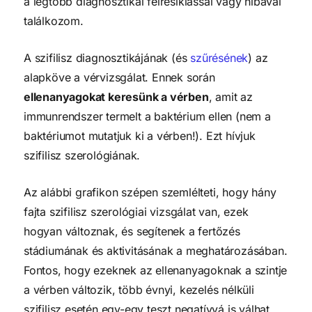
a legtöbb diagnosztikai félresiklással vagy hibával
találkozom.
A szifilisz diagnosztikájának (és
szűrésének
) az
alapköve a vérvizsgálat. Ennek során
ellenanyagokat keresünk a vérben
, amit az
immunrendszer termelt a baktérium ellen (nem a
baktériumot mutatjuk ki a vérben!). Ezt hívjuk
szifilisz szerológiának.
Az alábbi grafikon szépen szemlélteti, hogy hány
fajta szifilisz szerológiai vizsgálat van, ezek
hogyan változnak, és segítenek a fertőzés
stádiumának és aktivitásának a meghatározásában.
Fontos, hogy ezeknek az ellenanyagoknak a szintje
a vérben változik, több évnyi, kezelés nélküli
szifilisz esetén egy-egy teszt negatívvá is válhat,