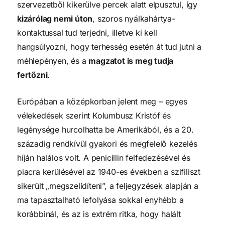
szervezetből kikerülve percek alatt elpusztul, így
kizárólag nemi úton
, szoros nyálkahártya-
kontaktussal tud terjedni, illetve ki kell
hangsúlyozni, hogy terhesség esetén át tud jutni a
méhlepényen, és a
magzatot is meg tudja
fertőzni
.
Európában a középkorban jelent meg – egyes
vélekedések szerint Kolumbusz Kristóf és
legénysége hurcolhatta be Amerikából, és a 20.
századig rendkívül gyakori és megfelelő kezelés
híján halálos volt. A penicillin felfedezésével és
piacra kerülésével az 1940-es években a szifiliszt
sikerült „megszelídíteni”, a feljegyzések alapján a
ma tapasztalható lefolyása sokkal enyhébb a
korábbinál, és az is extrém ritka, hogy halált