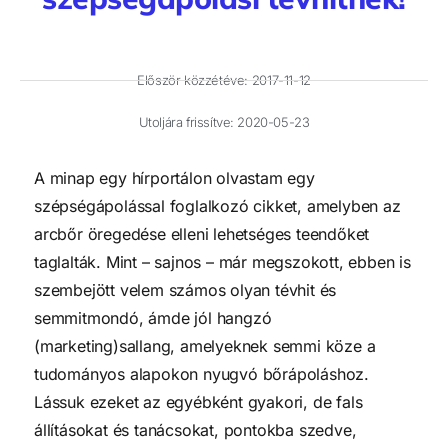
Először közzétéve:
2017-11-12
Utoljára frissítve: 2020-05-23
A minap egy hírportálon olvastam egy
szépségápolással foglalkozó cikket, amelyben az
arcbőr öregedése elleni lehetséges teendőket
taglalták. Mint – sajnos – már megszokott, ebben is
szembejött velem számos olyan tévhit és
semmitmondó, ámde jól hangzó
(marketing)sallang, amelyeknek semmi köze a
tudományos alapokon nyugvó bőrápoláshoz.
Lássuk ezeket az egyébként gyakori, de fals
állításokat és tanácsokat, pontokba szedve,