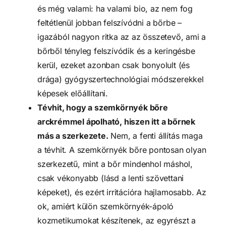
és még valami: ha valami bio, az nem fog
feltétlenül jobban felszívódni a bőrbe –
igazából nagyon ritka az az összetevő, ami a
bőrből tényleg felszívódik és a keringésbe
kerül, ezeket azonban csak bonyolult (és
drága) gyógyszertechnológiai módszerekkel
képesek előállítani.
Tévhit, hogy a szemkörnyék bőre
arckrémmel ápolható, hiszen itt a bőrnek
más a szerkezete.
Nem, a fenti állítás maga
a tévhit. A szemkörnyék bőre pontosan olyan
szerkezetű, mint a bőr mindenhol máshol,
csak vékonyabb (lásd a lenti szövettani
képeket), és ezért irritációra hajlamosabb. Az
ok, amiért külön szemkörnyék-ápoló
kozmetikumokat készítenek, az egyrészt a