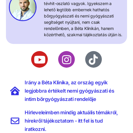
tévhit-oszlató vagyok. Igyekszem a
lehető legtöbb embernek hathatós
bőrgyógyászati és nemi gyógyászati
segítséget nyújtani, nem csak
rendelőmben, a Béta Klinikán, hanem
közérthető, szakmai tájékoztatás útján is.
Irány a Béta Klinika, az ország egyik
legjobbra értékelt nemi gyógyászati és
intim bőrgyógyászati rendelője
Hírleveleimben mindig aktuális témákról,
hírekről tájékoztatom - itt fel is tud
iratkozni.