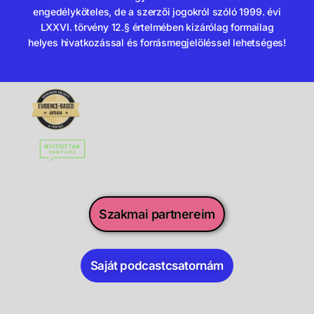
engedélyköteles, de a szerzői jogokról szóló 1999. évi
LXXVI. törvény 12.§ értelmében kizárólag formailag
helyes hivatkozással és forrásmegjelöléssel lehetséges!
Szakmai partnereim
Saját podcastcsatornám