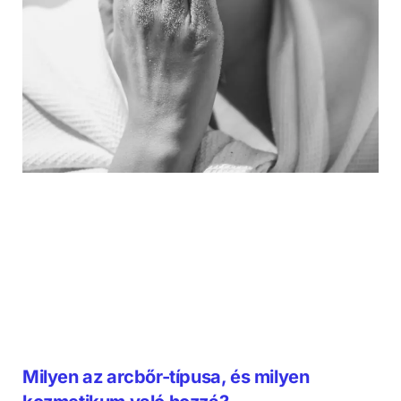
Milyen az arcbőr-típusa, és milyen