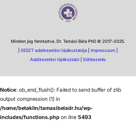
Minden jog fenntartva. Dr. Tamási Béla PhD © 2017-2025.
|
EESZT adatkezelési tájékoztatója
|
Impresszum
|
Adatkezelési tájékoztató
|
Sütikezelés
Notice
: ob_end_flush(): Failed to send buffer of zlib
output compression (1) in
/home/betaklin/tamasibeladr.hu/wp-
includes/functions.php
on line
5493
Notice
: ob_end_flush(): Failed to send buffer of zlib