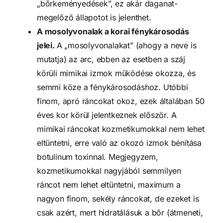
„bőrkeményedések”, ez akár daganat-
megelőző állapotot is jelenthet.
A mosolyvonalak a korai fénykárosodás
jelei.
A „mosolyvonalakat” (ahogy a neve is
mutatja) az arc, ebben az esetben a száj
körüli mimikai izmok működése okozza, és
semmi köze a fénykárosodáshoz. Utóbbi
finom, apró ráncokat okoz, ezek általában 50
éves kor körül jelentkeznek először. A
mimikai ráncokat kozmetikumokkal nem lehet
eltüntetni, erre való az okozó izmok bénítása
botulinum toxinnal. Megjegyzem,
kozmetikumokkal nagyjából semmilyen
ráncot nem lehet eltüntetni, maximum a
nagyon finom, sekély ráncokat, de ezeket is
csak azért, mert hidratálásuk a bőr (átmeneti,