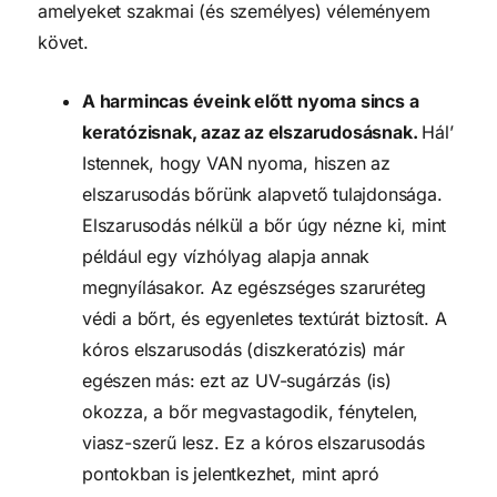
amelyeket szakmai (és személyes) véleményem
követ.
A harmincas éveink előtt nyoma sincs a
keratózisnak, azaz az elszarudosásnak.
Hál’
Istennek, hogy VAN nyoma, hiszen az
elszarusodás bőrünk alapvető tulajdonsága.
Elszarusodás nélkül a bőr úgy nézne ki, mint
például egy vízhólyag alapja annak
megnyílásakor. Az egészséges szaruréteg
védi a bőrt, és egyenletes textúrát biztosít. A
kóros elszarusodás (diszkeratózis) már
egészen más: ezt az UV-sugárzás (is)
okozza, a bőr megvastagodik, fénytelen,
viasz-szerű lesz. Ez a kóros elszarusodás
pontokban is jelentkezhet, mint apró