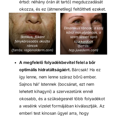
értsd: néhány órán át tartó) megduzzadását
okozza, és ez (átmenetileg) feltöltheti ezeket.
Dinamikus ráncok: a száj
körül mosolyráncok, a
Statikus, főként
szem szélén apró
fénykárosodás okozta
szarkalábak
ráncok
(forrás:
(forrás: regionalderm.com)
hcp.juvederm.com)
A megfelelő folyadékbevitel felel a bőr
optimális hidratáltságáért.
Bárcsak! Ha ez
így lenne, nem lenne száraz bőrű ember.
Sajnos hál’ Istennek (bocsánat, ezt nem
lehetett kihagyni) a szervezetünk ennél
okosabb, és a szükségesnél több folyadékot
a veséink vizelet formájában kiválasztják. Az
emberi test kínosan ügyel arra, hogy