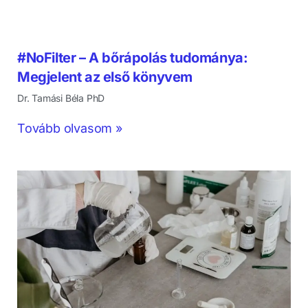
#NoFilter – A bőrápolás tudománya:
Megjelent az első könyvem
Dr. Tamási Béla PhD
Tovább olvasom »