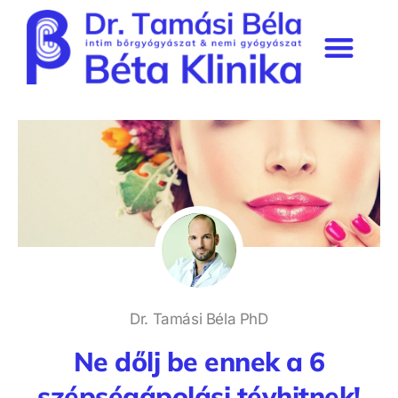
Béta Klinika rendelő
Szakmai munkásság & média
Prémium tagság
Dr. Tamási Béla PhD
Ne dőlj be ennek a 6
szépségápolási tévhitnek!