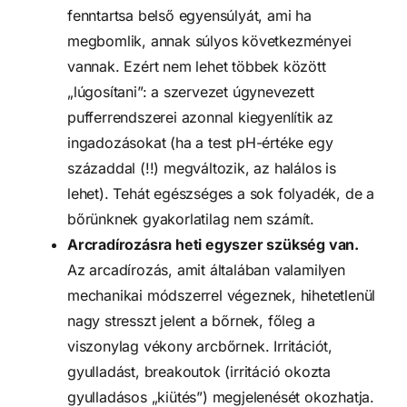
fenntartsa belső egyensúlyát, ami ha
megbomlik, annak súlyos következményei
vannak. Ezért nem lehet többek között
„lúgosítani”: a szervezet úgynevezett
pufferrendszerei azonnal kiegyenlítik az
ingadozásokat (ha a test pH-értéke egy
századdal (!!) megváltozik, az halálos is
lehet). Tehát egészséges a sok folyadék, de a
bőrünknek gyakorlatilag nem számít.
Arcradírozásra heti egyszer szükség van.
Az arcadírozás, amit általában valamilyen
mechanikai módszerrel végeznek, hihetetlenül
nagy stresszt jelent a bőrnek, főleg a
viszonylag vékony arcbőrnek. Irritációt,
gyulladást, breakoutok (irritáció okozta
gyulladásos „kiütés”) megjelenését okozhatja.