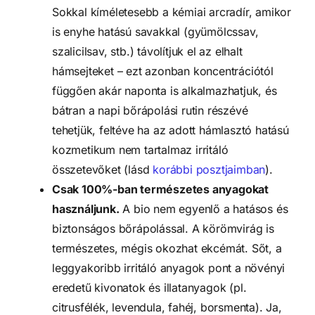
Sokkal kíméletesebb a kémiai arcradír, amikor
is enyhe hatású savakkal (gyümölcssav,
szalicilsav, stb.) távolítjuk el az elhalt
hámsejteket – ezt azonban koncentrációtól
függően akár naponta is alkalmazhatjuk, és
bátran a napi bőrápolási rutin részévé
tehetjük, feltéve ha az adott hámlasztó hatású
kozmetikum nem tartalmaz irritáló
összetevőket (lásd
korábbi posztjaimban
).
Csak 100%-ban természetes anyagokat
használjunk.
A bio nem egyenlő a hatásos és
biztonságos bőrápolással. A körömvirág is
természetes, mégis okozhat ekcémát. Sőt, a
leggyakoribb irritáló anyagok pont a növényi
eredetű kivonatok és illatanyagok (pl.
citrusfélék, levendula, fahéj, borsmenta). Ja,